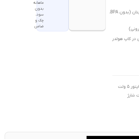
ماهانه
بدون
بدنه استیل دوجداره عایق‌بندی شده، درب شفاف از جنس تریتان (بدون BPA،
سود،
چک و
ضامن
 در کاپ هولدر
جهت شارژ محصولات شارژی از آداپتور ۵ ولت
ت شارژ