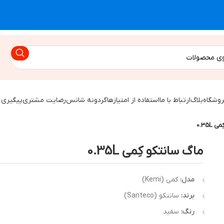
روشگاه
بلاگ
ارتباط با ما
استفاده از امتیازها
گردونه شانس
رضایت مشتری
پیگیری 
0.35L
ماگ سانتکو کِمی 0.35L
مدل:
کمی (Kemi)
برند:
سانتکو (Santeco)
رنگ:
سفید