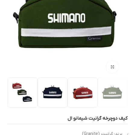
بزرگنمایی تصویر
یف دوچرخه گرانیت شیمانو ال
برند: گرانیت (Granite)