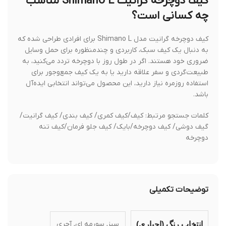
کیف دوچرخه گرانیت Shimano L مناسب
چه کسانی است؟
کیف دوچرخه گرانیت مدل Shimano L برای افرادی طراحی شده که
به دنبال یک کیف سبک، کاربردی و چندمنظوره برای حمل وسایل
ضروری خود هستند. اگر در طول روز با دوچرخه تردد می‌کنید، به
طبیعت‌گردی و سفر علاقه دارید یا به یک کیف جمع‌وجور برای
استفاده روزمره نیاز دارید، این محصول می‌تواند انتخابی ایده‌آل
باشد.
کلمات جستجو مرتبط: کیف/کیف کمری/ کیف بندی/ کیف گرانیت/
گیف دوشی/ کیف دوچرخه/بایک/ کیف جلو فرمان/کیف تنه
دوچرخه
توضیحات تکمیلی
سبز, سورمه ای, آجری
انتخاب رنگ (اجباری)