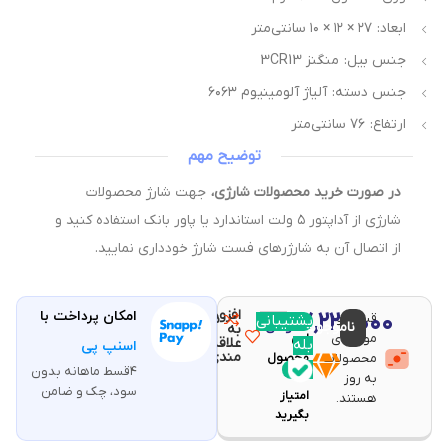
ابعاد: ۲۷ × ۱۲ × ۱۰ سانتی‌متر
جنس بیل: منگنز 3CR13
جنس دسته: آلیاژ آلومینیوم ۶۰۶۳
ارتفاع: ۷۶ سانتی‌متر
توضیح مهم
در صورت خرید محصولات شارژی،
جهت شارژ محصولات
شارژی از آداپتور ۵ ولت استاندارد یا پاور بانک استفاده کنید و
از اتصال آن به شارژرهای فست شارژ خودداری نمایید.
افزودن
۷,۲۲۰,۰۰۰
امکان پرداخت با
قیمت و
مقایسه
پشتیبانی
با خرید
ناموجود
تومان
به
موجودی
این
علاقه
بله
اسنپ پی
مندی
محصولات
محصول
۴قسط ماهانه بدون
۱۴۴
به روز
سود، چک و ضامن
امتیاز
هستند.
بگیرید