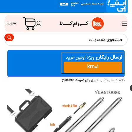
۰
تومان
ارسال رایگان
ویژه اولین خرید :
km01
انه
سفر و کمپ
بیل و تبر کمپینگ yuantoos