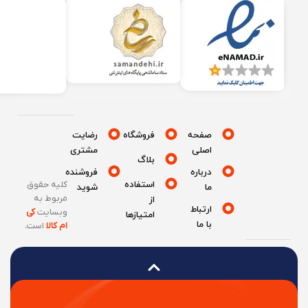
صفحه
فروشگاه
رضایت
اصلی
مشتری
بلاگ
درباره
فروشنده
استفاده
کلیه حقوق
ما
شوید
مربوط به
از
ارتباط
وبسایت
کی
امتیازها
با ما
ام کالا
است
.