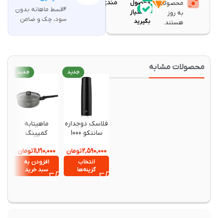
مندی
محصولات
محصول
۴قسط ماهانه بدون
۱۸
امتیاز
به روز
سود، چک و ضامن
بگیرید
هستند.
حصولات مشابه
جدید
جدید
جدید
فلاسک دوجداره
ماهیتابه
فلاسک د
سانتکو 1000
کمپینگ
710 م
میلی لیتری
اسنوهاک SN-
سانتکو
,۸۹۰,۰۰۰
۱۱,۲۱۰,۰۰۰
۲,۵۹۰,۰۰۰
تومان
مدل VISEU کد
C6149
تومان
two
HB-1000(WC)
انتخاب
افزودن به
انتخ
گزینه‌ها
سبد خرید
گزینه