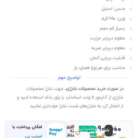
جنس: استیل
وزن: ۲۵۰ گرم
بسیار کم حجم
مقاوم دربرابر حرارت
مقاوم دربرابر ضربه
قابلیت برپایی آسان
مناسب برای هرنوع فضای باز
توضیح مهم
در صورت خرید محصولات شارژی،
جهت شارژ محصولات
شارژی از آداپتور ۵ ولت استاندارد یا پاور بانک استفاده کنید و
از اتصال آن به شارژرهای فست شارژ خودداری نمایید.
افزودن
۹۰۰,۰۰۰
امکان پرداخت با
قیمت و
مقایسه
پشتیبانی
با خرید
ناموجود
تومان
به
موجودی
این
علاقه
بله
اسنپ پی