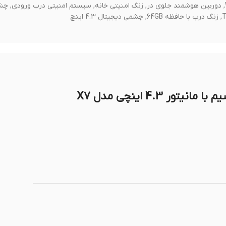
قابل حمل, زنگ درب بدون نیاز به وای‌فای, زنگ درب هوشمند بدون WiFi, دوربین هوشمند جلوی در, زنگ امنیتی خانه, سیستم امنیتی درب ورودی
4.3 اینچی مدل X7