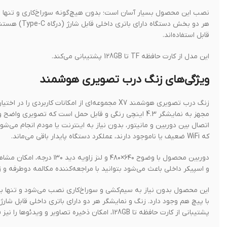
نصب این محصول بسیار آسان است؛ بدون هیچ‌گونه سوراخ‌کاری و تنها با
قابل استفاده‌اند.
این مدل از کارت حافظه TF تا 128GB پشتیبانی می‌کند.
ویژگی‌های زنگ درب تصویری هوشمند
زنگ درب تصویری هوشمند X7 مجموعه‌ای از امکانات ک
مجهز به نمایشگر 4.3 اینچی رنگی و قابل حمل است که تصویری واضح و کامل از بیرون درب ارائه می‌دهد و می‌توانید آن را در هر نقطه از خانه قرار دهید.
که WiFi ضعیف یا ناموجود دارند، عملکرد دستگاه پایدار باقی می‌ماند.
دوربین محصول با وضوح ۶۴۰×
و اسپیکر داخلی باعث می‌شود بتوانید با مراجعه‌کننده مکالمه دوطرفه و ز
این محصول بدون نیاز به سیم‌کشی و سوراخ‌کاری نصب می‌شود و تنها ب
با پیچ هم وجود دارد. زنگ و نمایشگر هر دو دارای باتری داخلی قابل شارژ از طریق درگاه Type-C هستند و با یک بار شارژ، مدت 
پشتیبانی از کارت حافظه تا 128GB، امکان ذخیره تصاویر و ویدئوها را نیز فراهم می‌کند تا هیچ بازدیدی از دست نرود.