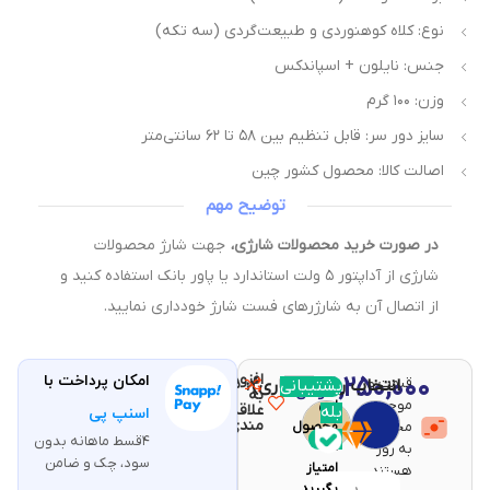
نوع: کلاه کوهنوردی و طبیعت‌گردی (سه تکه)
جنس: نایلون + اسپاندکس
وزن: ۱۰۰ گرم
سایز دور سر: قابل تنظیم بین ۵۸ تا ۶۲ سانتی‌متر
اصالت کالا: محصول کشور چین
توضیح مهم
در صورت خرید محصولات شارژی،
جهت شارژ محصولات
شارژی از آداپتور ۵ ولت استاندارد یا پاور بانک استفاده کنید و
از اتصال آن به شارژرهای فست شارژ خودداری نمایید.
افزودن
۱,۲۵۰,۰۰۰
امکان پرداخت با
قیمت و
مقایسه
پشتیبانی
انتخاب رنگ (اجباری)
با خرید
تومان
به
موجودی
این
علاقه
بله
اسنپ پی
مندی
محصولات
محصول
۴قسط ماهانه بدون
۲۵
به روز
سود، چک و ضامن
امتیاز
هستند.
بگیرید