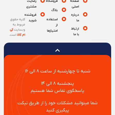
صفحه
فروشگاه
رضایت
اصلی
مشتری
بلاگ
درباره
فروشنده
استفاده
کلیه حقوق
ما
شوید
مربوط به
از
ارتباط
وبسایت
کی
امتیازها
با ما
ام کالا
است
.
شنبه تا چهارشنبه از ساعت ۸ الی ۱۶
پنجشنبه ۸ الی ۱۴
پاسخگوی تماس شما هستیم
شما میتوانید مشکلات خود را از طریق تیکت
پیگیری کنید