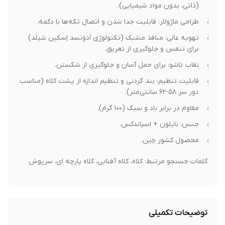
(ذاتی، بدون مواد شیمیایی).
طراحی ماژولار: قابلیت جدا شدن و اتصال تکه‌ها با دکمه.
تهویه عالی: منافذ مشبک (تکنولوژی اَدوَنسد اِسکین شیلد)
برای تنفس و جلوگیری از تعریق.
نقاب تاشو: برای حمل آسان و جلوگیری از شکستن.
قابلیت تنظیم: بند گردنی و تنظیم اندازه از پشت کلاه (مناسب
دور سر ۵۸-۶۲ سانتی‌متر).
مقاوم در برابر باد و سبک (۱۰۰ گرم).
جنس: نایلون + اسپاندکس.
محصول کشور چین.
کلمات جستجو مرتبط: کلاه، کلاه آفتابی، کلاه پارچه ای، سرپوش
توضیحات تکمیلی