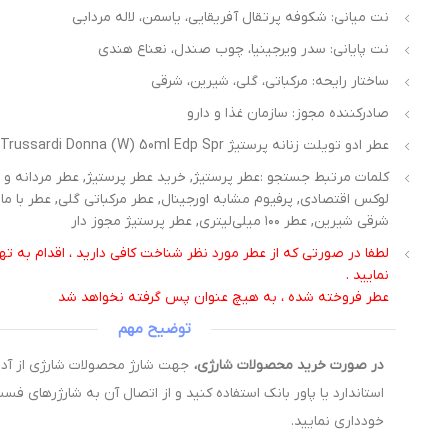
نت میانی: شکوفه پرتقال آفریقایی، یاسمن، لاله مردابی
نت پایانی: سدر ویرجینیا، چوب صندل، نعناع هندی
ساختار رایحه: مرکباتی، گلی، شیرین، شرقی
صادرکننده مجوز: سازمان غذا و دارو
عطر ادو تویلت زنانه پرستیژ Trussardi Donna (W) 50ml Edp Spr
کلمات مرتبط جستجو :عطر پرستیژ, خرید عطر پرستیژ, عطر مردانه و ز
لوکس اقتصادی, پرفیوم مشابه اورجینال, عطر مرکباتی گلی, عطر با ماند
شرقی شیرین, عطر ۱۰۰ میلی‌لیتری, عطر پرستیژ مجوز دار
لطفا در صورتی که از عطر مورد نظر شناخت کافی دارید ، اقدام به 
نمایید .
عطر فروخته شده ، به هیچ عنوان پس گرفته نخواهد شد
توضیح مهم
در صورت خرید محصولات شارژی،
استاندارد یا پاور بانک استفاده کنید و از اتصال آن به شارژرهای فس
خودداری نمایید.