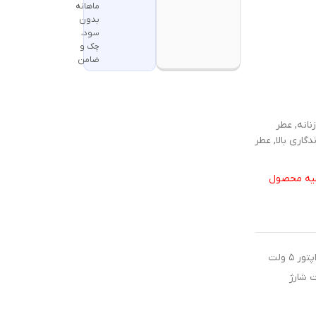
ماهانه
بدون
سود،
چک و
ضامن
نانه, عطر
گاری بالا, عطر
تهیه محصول
جهت شارژ محصولات شارژی از آداپتور ۵ ولت
ت شارژ