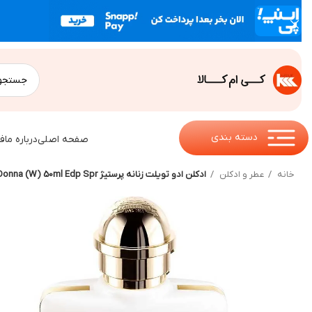
دسته بندی
صفحه اصلی
درباره ما
ف
خانه
عطر و ادکلن
ادکلن ادو تویلت زنانه پرستیژ Trussardi Donna (W) 50ml Edp Spr