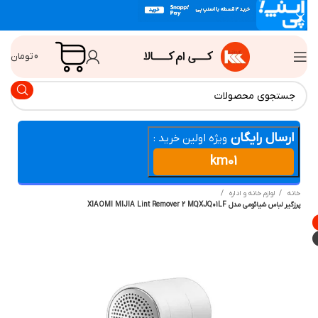
0
تومان
ارسال رایگان
ویژه اولین خرید :
km01
انه
لوازم خانه و اداره
گیر لباس شیائومی مدل XIAOMI MIJIA Lint Remover 2 MQXJQ01LF