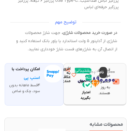
پرزگیر ۶ تیغه، پرزگیر USB Type-C، پرزگیر لباس ضدآسیب،
پرزگیر حرفه‌ای لباس
توضیح مهم
در صورت خرید محصولات شارژی،
جهت شارژ محصولات
شارژی از آداپتور ۵ ولت استاندارد یا پاور بانک استفاده کنید و
از اتصال آن به شارژرهای فست شارژ خودداری نمایید.
افزودن
امکان پرداخت با
قیمت و
مقایسه
پشتیبانی
با خرید
۳,۰۴۰,۰۰۰
ناموجود
تومان
به
موجودی
این
علاقه
بله
۲,۸۹۰,۰۰۰
اسنپ پی
تومان
مندی
محصولات
محصول
۴قسط ماهانه بدون
۵۷
به روز
سود، چک و ضامن
امتیاز
هستند.
بگیرید
حصولات مشابه
-۳۰%