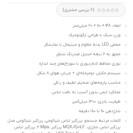
(
۶
بررسی مشتری)
ابعاد: ۱۴۸ × ۸۰ × ۶۰ میلی‌متر
وزن سبک با طراحی ارگونومیک
بدنه مقاوم و مینیمال با نمایشگر LED مخفی
مجهز به ۶ تیغه استیل ضدزنگ شناور
توری محافظ لانه‌زنبوری با سوراخ‌های چند اندازه
سیستم مکش دو‌مرحله‌ای + جریان هوای ۸‌ شکل
مناسب پارچه‌های ضخیم، لطیف و رنگی
عملکرد ایمن بدون آسیب به بافت لباس
ظرفیت باتری: ۱۳۰۰ میلی‌آمپر
شارژدهی ۹۰ تا ۱۸۰ دقیقه
کلمات مرتبط جستجو :پرزگیر لباس شیائومی، پرزگیر شیائومی مدل
2، پرزگیر لباس Mijia، پرزگیر MQXJQ01LF، پرزگیر لباس شارژی،