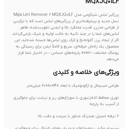
MQXJQ01LF
پرزگیر لباس شیائومی مدل Mijia Lint Remover 2 MQXJQ01LF
نسل جدید و پیشرفته‌تری از پرزگیرهای لباس است که با ترکیبی
از طراحی مدرن، قدرت عملکرد بالا و ایمنی تقویت‌شده، ظاهر
لباس‌های شما را در چند ثانیه به حالت اولیه و شیک بازمی‌گرداند.
اگر از ایجاد پرز، گلوله‌نخ و کرک روی لباس‌ها خسته شده‌اید، این
محصول یک راه‌حل حرفه‌ای، سریع و کاملاً ایمن برای رسیدگی به
پوشاک مختلف—even پارچه‌های حساس—در اختیار شما قرار
می‌دهد.
ویژگی‌های خلاصه و کلیدی
طراحی مینیمال و ارگونومیک با ابعاد ۱۴۸×۸۰×۶۰ میلی‌متر
توری محافظ لانه‌زنبوری با سوراخ‌های ریز و درشت برای جلوگیری
از آسیب به پارچه
۶ تیغه استیل ضدزنگ شناور با سرعت و دقت بالا
سیستم مکش دو‌مرحله‌ای و جریان هوای ۸‌شکل برای جمع‌آوری