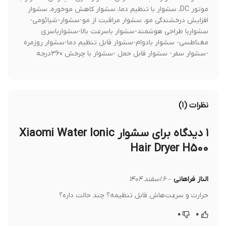
موتور DC، سشوار با تنظیم دما، سشوار کاهش موخوره، سشوار
افزایش درخشندگی مو، سشوار مراقبت از مو-سشوار-شیائومی-
سشواربا طراحی هوشمند-سشوار باسرعت بالا-سشوارباسری
مغناطسی- سشوار بادوام-سشوار قابل تنظیم دما-سشوار روزمره
-سشوار سفر- سشوار قابل حمل -سشوار با چرخش 360درجه
نظرات (۱)
۱ دیدگاه برای
سشوار Xiaomi Water Ionic
Hair Dryer H500
الناز فراهانی
–
۶ اسفند ۱۴۰۴
حرارت و سرعت‌هاش قابل تنظیمه؟ چند حالت داره؟
۰
۰