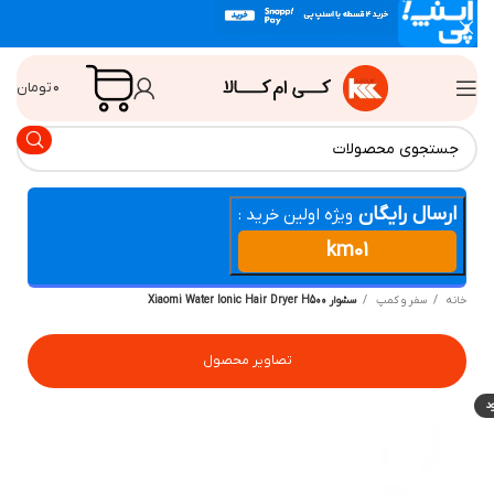
۰
تومان
ارسال رایگان
ویژه اولین خرید :
km01
انه
سفر و کمپ
سشوار Xiaomi Water Ionic Hair Dryer H500
تصاویر محصول