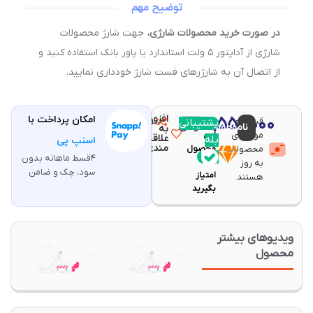
توضیح مهم
در صورت خرید محصولات شارژی،
جهت شارژ محصولات
شارژی از آداپتور ۵ ولت استاندارد یا پاور بانک استفاده کنید و
از اتصال آن به شارژرهای فست شارژ خودداری نمایید.
افزودن
۸,۵۵۰,۰۰۰
امکان پرداخت با
قیمت و
مقایسه
پشتیبانی
با خرید
ناموجود
تومان
به
موجودی
این
علاقه
بله
اسنپ پی
مندی
محصولات
محصول
۴قسط ماهانه بدون
۱۷۱
به روز
سود، چک و ضامن
امتیاز
هستند.
بگیرید
یدیوهای بیشتر
حصول