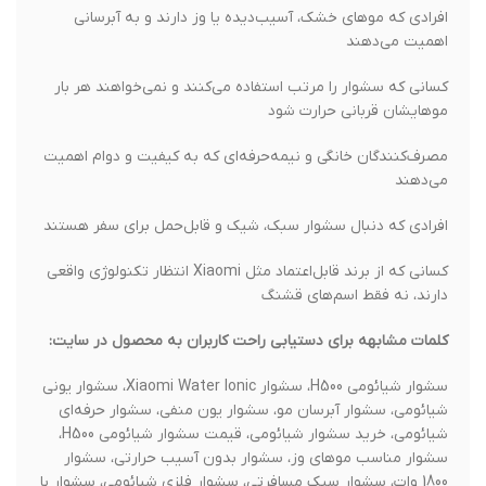
افرادی که موهای خشک، آسیب‌دیده یا وز دارند و به آبرسانی
اهمیت می‌دهند
کسانی که سشوار را مرتب استفاده می‌کنند و نمی‌خواهند هر بار
موهایشان قربانی حرارت شود
مصرف‌کنندگان خانگی و نیمه‌حرفه‌ای که به کیفیت و دوام اهمیت
می‌دهند
افرادی که دنبال سشوار سبک، شیک و قابل‌حمل برای سفر هستند
کسانی که از برند قابل‌اعتماد مثل Xiaomi انتظار تکنولوژی واقعی
دارند، نه فقط اسم‌های قشنگ
کلمات مشابهه برای دستیابی راحت کاربران به محصول در سایت:
سشوار شیائومی H500، سشوار Xiaomi Water Ionic، سشوار یونی
شیائومی، سشوار آبرسان مو، سشوار یون منفی، سشوار حرفه‌ای
شیائومی، خرید سشوار شیائومی، قیمت سشوار شیائومی H500،
سشوار مناسب موهای وز، سشوار بدون آسیب حرارتی، سشوار
1800 وات، سشوار سبک مسافرتی، سشوار فلزی شیائومی، سشوار با