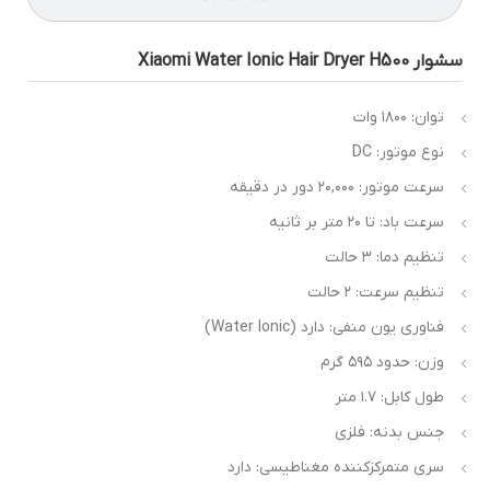
ر Xiaomi Water Ionic Hair Dryer H500
توان: ۱۸۰۰ وات
نوع موتور: DC
سرعت موتور: ۲۰,۰۰۰ دور در دقیقه
سرعت باد: تا ۲۰ متر بر ثانیه
تنظیم دما: ۳ حالت
تنظیم سرعت: ۲ حالت
فناوری یون منفی: دارد (Water Ionic)
وزن: حدود ۵۹۵ گرم
طول کابل: ۱.۷ متر
جنس بدنه: فلزی
سری متمرکزکننده مغناطیسی: دارد