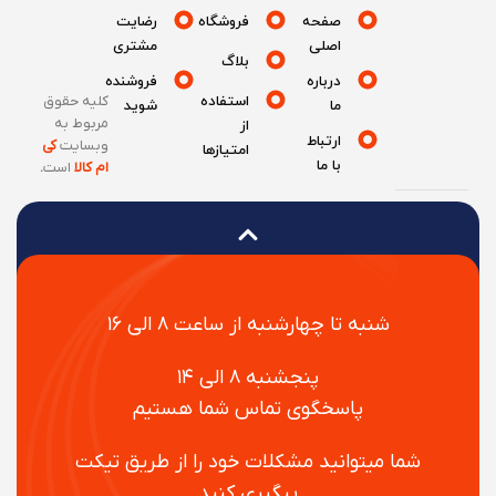
صفحه
فروشگاه
رضایت
اصلی
مشتری
بلاگ
درباره
فروشنده
استفاده
کلیه حقوق
ما
شوید
مربوط به
از
ارتباط
وبسایت
کی
امتیازها
با ما
ام کالا
است
.
شنبه تا چهارشنبه از ساعت ۸ الی ۱۶
پنجشنبه ۸ الی ۱۴
پاسخگوی تماس شما هستیم
شما میتوانید مشکلات خود را از طریق تیکت
پیگیری کنید