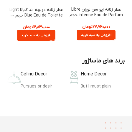
عطر زنانه ایو سن لوران Libre
عطر زنانه دولچه اند گابانا Light
Intense Eau de Parfum حجم
Blue Eau de Toilette حجم 100
90 میلی‌لیتر
میلی‌لیتر
۲۷,۷۴۰,۰۰۰
تومان
۱۲,۸۳۰,۰۰۰
تومان
افزودن به سبد خرید
افزودن به سبد خرید
رند های ماساژور
Celing Decor
Home Decor
n
Pursues or desir
But I must plain