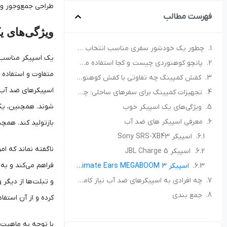
طراحی جمع‌وجور و 
فهرست مطالب
ویژگی‌های 
چطور یک خودشور سفری مناسب انتخاب کنیم؟ راهنمای خرید برای کمپ و سفر
یک اسپیکر مناسب و 
پانچو کوهنوردی چیست و کجا استفاده می‌شود؟ راهنمای انتخاب پانچو مناسب
متفاوت و استفاده ا
کفش کمپینگ چه تفاوتی با کفش کوهنوردی دارد؟ راهنمای انتخاب کفش مناسب طبیعت‌گردی
تجهیزات کمپینگ برای سفرهای ساحلی؛ چه چیزهایی همراه داشته باشیم؟
شوند. همچنین، یکی
ویژگی‌های یک اسپیکر خوب
معرفی اسپیکر های ضد آب
بازتولید کند. همچ
اسپیکر Sony SRS-XB43
ناگفته نماند که ام
اسپیکر JBL Charge 5
فراهم می‌کند و به 
اسپیکر Ultimate Ears MEGABOOM 3
چه افرادی به اسپیکرهای ضد آب نیاز کامل دارند
و تبلت‌ها از دیگر
جمع بندی
کرده و از آن استفاد
با توجه به ماهیت 