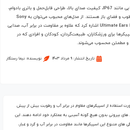
اسپیکرهای ضدآب با برخورداری از استانداردهایی مانند IP67، کیفیت صدای بالا، طراحی قابل‌حمل و باتری بادوام،
گزینه‌ای ایده‌آل برای استفاده در محیط‌های مرطوب و فضای باز هستند. از مدل‌های محبوب می‌توان به Sony
SRS-XB43، JBL Charge 5 و Ultimate Ears MEGABOOM 3 اشاره کرد که علاوه بر مقاومت در برابر آب، صدایی
پیکرها برای ورزشکاران، طبیعت‌گردان، کودکان و افرادی که در
ی و مطمئن محسوب می‌شوند.
تاریخ انتشار:
۹ مرداد ۱۴۰۳
نویسنده:
نیما رستگار
ورت استفاده از اسپیکرهای مقاوم در برابر آب و رطوبت بیش از پیش
ی بیرونی بدون هیچ گونه آسیبی به عملکرد خود ادامه دهند. این
 های متنوع این اسپیکرها مانند مقاومت در برابر آب و گرد و غبار،