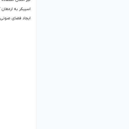
اسپیکر به ارمغان 
ایجاد فضای صوتی غن