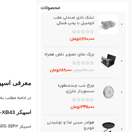
محصولات
تشك بادي صندلي عقب
اتومبيل با پمپ فندکی
۱,۲۸۰,۰۰۰
تومان
بزرگ نماي تصوير تلفن همراه
۱۸۹,۰۰۰
تومان
۲۴۰,۰۰۰
تومان
معرفی اسپی
چراغ شب چندمنظوره
سنسوردار شارژي
در ادامه مطلب به 
۳۴۵,۰۰۰
تومان
اسپیکر Sony SRS-XB43
هولدر سيني غذا و نوشيدني
خودرو