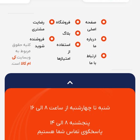
صفحه
فروشگاه
رضایت
اصلی
مشتری
بلاگ
درباره
فروشنده
استفاده
کلیه حقوق
ما
شوید
مربوط به
از
ارتباط
وبسایت
کی
امتیازها
با ما
ام کالا
است
.
شنبه تا چهارشنبه از ساعت ۸ الی ۱۶
پنجشنبه ۸ الی ۱۴
پاسخگوی تماس شما هستیم