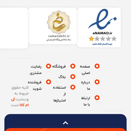
صفحه
فروشگاه
رضایت
اصلی
مشتری
بلاگ
درباره
فروشنده
استفاده
کلیه حقوق
ما
شوید
مربوط به
از
ارتباط
وبسایت
کی
امتیازها
با ما
ام کالا
است
.