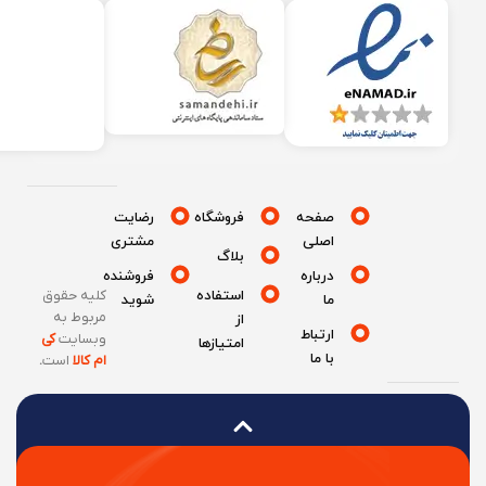
صفحه
فروشگاه
رضایت
اصلی
مشتری
بلاگ
درباره
فروشنده
استفاده
کلیه حقوق
ما
شوید
مربوط به
از
ارتباط
وبسایت
کی
امتیازها
با ما
ام کالا
است
.