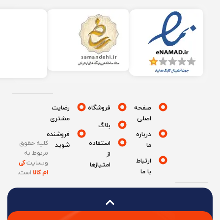
صفحه
فروشگاه
رضایت
اصلی
مشتری
بلاگ
درباره
فروشنده
استفاده
کلیه حقوق
ما
شوید
مربوط به
از
ارتباط
وبسایت
کی
امتیازها
با ما
ام کالا
است
.