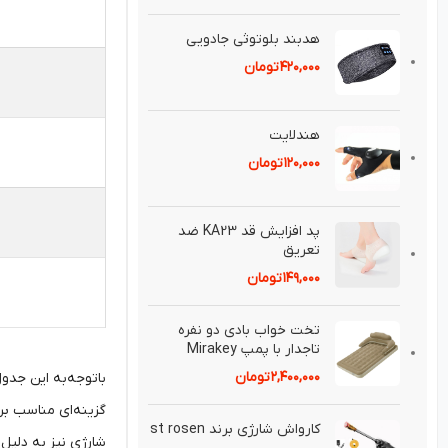
هدبند بلوتوثی جادويی
۴۲۰,۰۰۰
تومان
هندلايت
۱۲۰,۰۰۰
تومان
پد افزايش قد KA23 ضد
تعريق⁣
۱۴۹,۰۰۰
تومان
تخت خواب بادی دو نفره
تاجدار با پمپ Mirakey
۲,۴۰۰,۰۰۰
تومان
باتوجه‌به این جدول
گزینه‌ای مناسب بر
کارواش شارژی برند st rosen
شارژی نیز به دلیل 