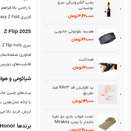
پمپ الكترونيكی سرو
نوشيدنی
۳,۴۲۰,۰۰۰
تومان
کاربری Galaxy Z Fold ترکیبی از گوشی و تبلت را ارائه می‌دهد و برای کاربرانی که به دنبال بهره‌وری و نوآوری هستند، گزینه‌ای ایده‌آل است.
Z Flip 2025
هدبند بلوتوثی جادويی
۴۲۰,۰۰۰
تومان
هندلايت
قابلیت‌های دوربین
۱۲۰,۰۰۰
تومان
شیائومی و هواو
پد افزايش قد KA23 ضد
تعريق⁣
۱۴۹,۰۰۰
تومان
ارزش خرید بالا می‌
تخت خواب بادی دو نفره
تاجدار با پمپ Mirakey
برندها
Oppo, Honor
۲,۴۰۰,۰۰۰
تومان