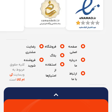
صفحه
فروشگاه
رضایت
اصلی
مشتری
بلاگ
درباره
فروشنده
استفاده
کلیه حقوق
ما
شوید
مربوط به
از
ارتباط
وبسایت
کی
امتیازها
با ما
ام کالا
است
.