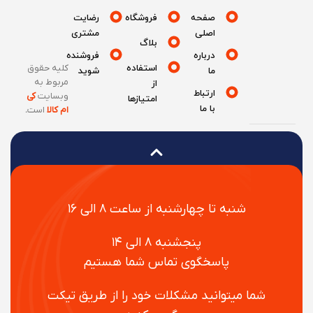
صفحه
فروشگاه
رضایت
اصلی
مشتری
بلاگ
درباره
فروشنده
استفاده
کلیه حقوق
ما
شوید
مربوط به
از
ارتباط
وبسایت
کی
امتیازها
با ما
ام کالا
است
.
شنبه تا چهارشنبه از ساعت ۸ الی ۱۶
پنجشنبه ۸ الی ۱۴
پاسخگوی تماس شما هستیم
شما میتوانید مشکلات خود را از طریق تیکت