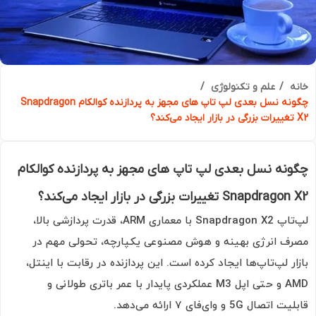
ه
علم و تکنولوژی
چگونه نسل بعدی لپ‌ تاپ‌ های مجهز به پردازنده کوالکام Snapdragon
نه نسل بعدی لپ‌ تاپ‌ های مجهز به پردازنده کوالکام
Snapd تغییرات بزرگی در بازار ایجاد می‌کند؟
لپ‌تاپ Snapdragon X2 با معماری ARM، قدرت پردازشی بالا،
ف انرژی بهینه و هوش مصنوعی یکپارچه، تحولی مهم در
ار لپ‌تاپ‌ها ایجاد کرده است. این پردازنده در رقابت با اینتل،
AMD و حتی اپل M3 عملکردی پایدار با عمر باتری طولانی و
صال 5G و وای‌فای ۷ ارائه می‌دهد.