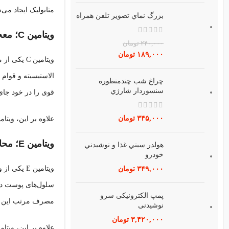
متابولیک ایجاد می‌
بزرگ نماي تصوير تلفن همراه
ویتامین C؛ معجزه‌گر ساخت کلاژن
۲۴۰,۰۰۰
تومان
۱۸۹,۰۰۰
تومان
ویتامین C
چراغ شب چندمنظوره
سنسوردار شارژي
قوی را در خود جای
۳۴۵,۰۰۰
تومان
علاوه بر این، ویتامین C در روشن‌شدن رنگ پوست و کاهش لک‌های پوستی مؤثر است و در افزایش شفافی
ویتامین E؛ محافظ پوست در برابر آسیب‌ها
هولدر سيني غذا و نوشيدني
خودرو
ویتامین E
۳۴۹,۰۰۰
تومان
پمپ الكترونيكی سرو
مصرف مرتب این موا
نوشيدنی
۳,۴۲۰,۰۰۰
تومان
علاوه بر این، ویتامین E به نرمی و لطافت پوست کمک کرده و می‌تواند از بروز علائم پیری مانند چین‌وچروک و 