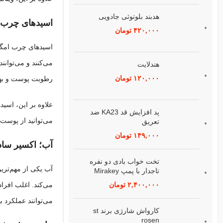
هدبند بلوتوثی جادويی
اسیدهای چرب امگا ۳؛ مرطوب‌کننده‌ها
۴۲۰,۰۰۰
تومان
هندلايت
۱۲۰,۰۰۰
تومان
رطوبت پوست و بهب
پد افزايش قد KA23 ضد
می‌توانید از پوست 
تعريق⁣
۱۴۹,۰۰۰
تومان
آب؛ اکسیر ساده
تخت خواب بادی دو نفره
آب یکی از مهم‌تر
تاجدار با پمپ Mirakey
می‌کند. اغلب افرا
۲,۴۰۰,۰۰۰
تومان
می‌توانند عملکرد ب
کارواش شارژی برند st
rosen