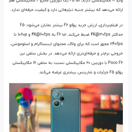
واید 8 مگاپیکسلی دارند، اما F5 یک دوربین ماکرو 2 مگاپیکسلی هم
ارائه می‌دهد که بیشتر جنبه تبلیغاتی دارد و کیفیت حرفه‌ای ندارد.
در فیلم‌برداری، ارزش خرید پوکو F6 بیشتر نمایان می‌شود؛ F5
حداکثر 4K@30fps ضبط می‌کند، اما F6 به 4K@60fps و 1080p تا
240fps مجهز است که برای ولاگ، محتوای اینستاگرام و اسلوموشن،
خروجی نرم‌تر و حرفه‌ای‌تری ارائه می‌دهد. در بخش سلفی نیز،
Poco F6 با دوربین 20 مگاپیکسلی نسبت به سلفی 16 مگاپیکسلی
پوکو F5 جزئیات و شارپنس بیشتری عرضه می‌کند.