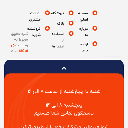
صفحه
فروشگاه
رضایت
اصلی
مشتری
بلاگ
درباره
فروشنده
استفاده
کلیه حقوق
ما
شوید
مربوط به
از
ارتباط
وبسایت
کی
امتیازها
با ما
ام کالا
است
.
شنبه تا چهارشنبه از ساعت ۸ الی ۱۶
پنجشنبه ۸ الی ۱۴
پاسخگوی تماس شما هستیم
شما میتوانید مشکلات خود را از طریق تیکت