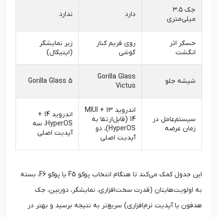
جک ۳.۵
دارد
ندارد
میلی‌متری
حسگر اثر
روی فریم کنار
زیر نمایشگر
انگشت
گوشی
(اپتیکال)
Gorilla Glass
شیشه جلو
Gorilla Glass 5
Victus
اندروید 13 + MIUI
اندروید 14 +
سیستم‌عامل در
14 (قابل‌ارتقا به
HyperOS، سه
زمان عرضه
HyperOS)، دو
آپدیت اصلی
آپدیت اصلی
این جدول کمک می‌کند تا هنگام انتخاب پوکو F5 یا پوکو F6، بسته
به اولویت‌هایتان (قدرت سخت‌افزاری، نمایشگر، دوربین، جک
هدفون یا آپدیت نرم‌افزاری) سریع‌تر به نتیجه برسید و بهتر در