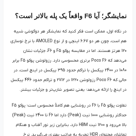
نمایشگر؛ آیا F6 واقعاً یک پله بالاتر است؟
در نگاه اول، ممکن است فکر کنید که نمایشگر هر دوگوشی شبیه
هم است، چون هر دو 6.67 اینچی و از نوع AMOLED با نرخ نوسازی
120 هرتز هستند. اما در مقایسه پوکو F5 و F6، جزئیات نشان
می‌دهد که Poco F6 برتری محسوسی دارد. رزولوشن پوکو F5 برابر
1080 در 2400 پیکسل با تراکم حدود 395 پیکسل در اینچ است، در
حالی که Poco F6 رزولوشن 1220 در 2712 و تراکم حدود 446 پیکسل
در اینچ را ارائه می‌دهد؛ یعنی تصویر شارپ‌تر و جزئیات بیشتر.
تفاوت پوکو F5 با F6 در روشنایی هم کاملاً محسوس است؛ پوکو F5
حداکثر روشنایی 1000 نیت (Peak) دارد اما F6 تا 2400 نیت (Peak)
بالا می‌رود و 1200 نیت HBM دارد، بنابراین زیر نور آفتاب و هنگام
تماشای محتوای HDR تجربه به مراتب بهتری می‌گیرید. نرخ