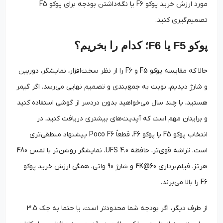
مورد ارزش خرید پوکو F6 یا نگه‌داشتن بودجه برای پوکو F5
تصمیم‌گیری کنید.
پوکو F5 یا F6؛ کدام را بخریم؟
حالا که مقایسه پوکو F5 و F6 را از نظر سخت‌افزار، نمایشگر، دوربین
و شارژ دیدیم، نوبت به جمع‌بندی و تصمیم نهایی می‌رسد. اگر گیمر
هستید، یا چند سال می‌خواهید بدون دردسر از گوشی استفاده کنید
و برایتان مهم است که آپدیت‌های بیشتری دریافت کنید، در
انتخاب پوکو F5 یا پوکو F6، قطعاً Poco F6 پیشنهاد منطقی‌تری
است. تراشه قوی‌تر، حافظه UFS 4.0، نمایشگر روشن‌تر با لمس 480
هرتز، فیلم‌برداری 4K@60 و شارژ 90 واتی، همگی ارزش خرید پوکو
F6 را بالا می‌برند.
از طرف دیگر، اگر بودجه شما محدودتر است، یا حتما به جک 3.5