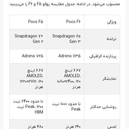
محسوب می‌شود. در ادامه، جدول مقایسه پوکو F5 و F6 را می‌بینید:
ویژگی
Poco F6
Poco F5
Snapdragon 7+
Snapdragon 8s
تراشه
Gen 2
Gen 3
پردازنده گرافیکی
Adreno 735
Adreno 725
6.67 اینچ
6.67 اینچ
AMOLED،
AMOLED،
نمایشگر
1220×2712، 120
1080×2400، 120
هرتز
هرتز
تا حدود 2400 نیت
تا حدود 1000 نیت
روشنایی حداکثر
Peak، 1200 نیت
Peak
HBM
لمس
۲۴۰ هرتز
۴۸۰ هرتز