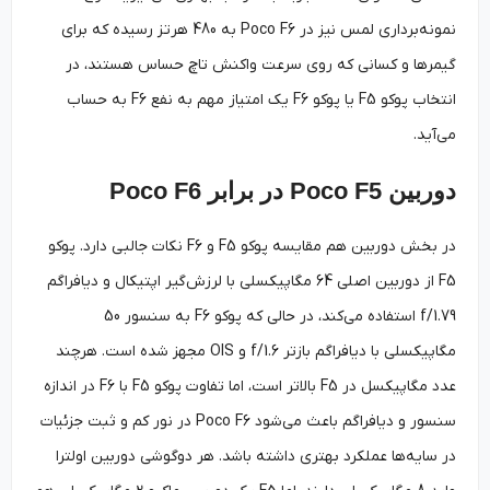
نمونه‌برداری لمس نیز در Poco F6 به 480 هرتز رسیده که برای
گیمرها و کسانی که روی سرعت واکنش تاچ حساس هستند، در
انتخاب پوکو F5 یا پوکو F6 یک امتیاز مهم به نفع F6 به حساب
می‌آید.
دوربین Poco F5 در برابر Poco F6
در بخش دوربین هم مقایسه پوکو F5 و F6 نکات جالبی دارد. پوکو
F5 از دوربین اصلی 64 مگاپیکسلی با لرزش‌گیر اپتیکال و دیافراگم
f/1.79 استفاده می‌کند، در حالی که پوکو F6 به سنسور 50
مگاپیکسلی با دیافراگم بازتر f/1.6 و OIS مجهز شده است. هرچند
عدد مگاپیکسل در F5 بالاتر است، اما تفاوت پوکو F5 با F6 در اندازه
سنسور و دیافراگم باعث می‌شود Poco F6 در نور کم و ثبت جزئیات
در سایه‌ها عملکرد بهتری داشته باشد. هر دوگوشی دوربین اولترا