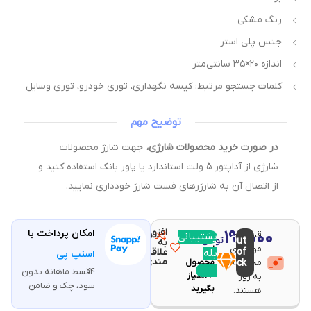
رنگ مشکی
جنس پلی استر
اندازه ۲۰×۳۵ سانتی‌متر
کلمات جستجو مرتبط: کیسه نگهداری، توری خودرو، توری وسایل
توضیح مهم
در صورت خرید محصولات شارژی،
جهت شارژ محصولات
شارژی از آداپتور ۵ ولت استاندارد یا پاور بانک استفاده کنید و
از اتصال آن به شارژرهای فست شارژ خودداری نمایید.
افزودن
۱۹۰,۰۰۰
امکان پرداخت با
قیمت و
مقایسه
پشتیبانی
با خرید
Out
تومان
به
موجودی
این
of
علاقه
بله
اسنپ پی
مندی
محصولات
stock
محصول
۴قسط ماهانه بدون
۳
امتیاز
به روز
سود، چک و ضامن
بگیرید
هستند.