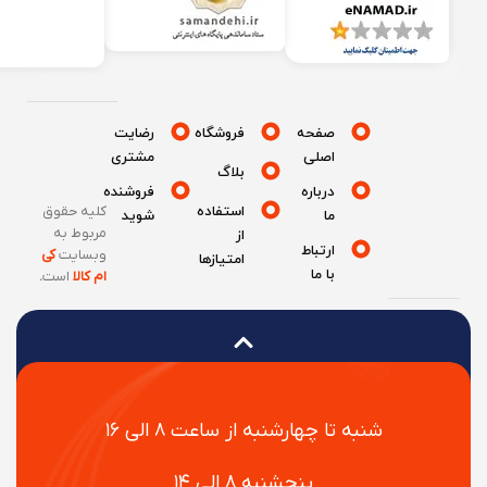
صفحه
فروشگاه
رضایت
اصلی
مشتری
بلاگ
درباره
فروشنده
استفاده
کلیه حقوق
ما
شوید
مربوط به
از
ارتباط
وبسایت
کی
امتیازها
با ما
ام کالا
است
.
شنبه تا چهارشنبه از ساعت ۸ الی ۱۶
پنجشنبه ۸ الی ۱۴