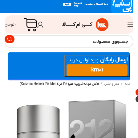
0
تومان
ارسال رایگان
ویژه اولین خرید :
km01
انه
عطر و ادکلن
ادکلن مردانه کارولینا هررا 212 من (Carolina Herrera 212 Men)