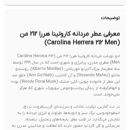
توضیحات
معرفی عطر مردانه کارولینا هررا 212 من
(Carolina Herrera 212 Men)
ادو تویلت مردانه کارولینا هررا 212 من (Carolina Herrera 212
Men) عطری مدرن، پرانرژی و شهری است که در سال 1999 توسط
سه عطرساز بزرگ آلبرتو موریلاس (Alberto Morillas)، روسندو
ماتئو (Rosendo Mateu) و آن گاتلیب (Ann Gottlieb) خلق شد.
این عطر از خانواده چوبی–گلی–مشک (Woody Floral Musk) بوده
و الهام‌گرفته از زندگی پرجنب‌وجوش نیویورک، شهری که هرگز
نمی‌خوابد، است.
در نت آغازین، ترکیب شاداب و سرزنده‌ی گریپ‌فروت، ترنج،
اسطوخودوس، برگ سبز و ادویه‌ها، طراوت و انرژی مردانه را به
نمایش می‌گذارد. در قلب عطر، رایحه‌های زنجبیل، بنفشه،
مریم‌گلی و گل گاردنیا حضور دارند که لطافت و جذابیتی مدرن به