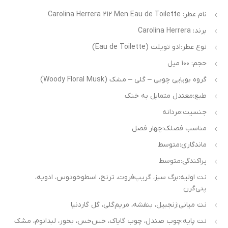
نام عطر: Carolina Herrera 212 Men Eau de Toilette
برند: Carolina Herrera
نوع عطر:ادو تویلت (Eau de Toilette)
حجم: ۱۰۰ میل
گروه بویایی چوبی – گلی – مشک (Woody Floral Musk)
طبع:معتدل متمایل به خنک
جنسیت:مردانه
مناسب فصلک:چهار فصل
ماندگاری:متوسط
پراکندگی:متوسط
نت اولیه:برگ سبز، گریپ‌فروت، ترنج، اسطوخودوس، ادویه،
پتی‌گرن
نت میانی:زنجبیل، بنفشه، مریم‌گلی، گل گاردنیا
نت پایه:چوب صندل، چوب گایاک، خس‌خس، بخور، لبدانوم، مشک