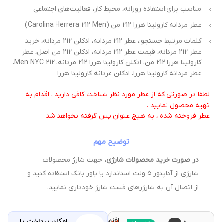
مناسب برای:استفاده روزانه، محیط کار، فعالیت‌های اجتماعی
عطر مردانه کارولینا هررا 212 من (Carolina Herrera 212 Men)
کلمات مرتبط جستجو:، عطر 212 مردانه، ادکلن 212 مردانه، خرید
عطر 212 مردانه، قیمت عطر 212 مردانه، ادکلن 212 من اصل، عطر
کارولینا هررا 212 من، ادکلن کارولینا هررا 212 مردانه، 212 Men NYC،
عطر مردانه کارولینا هررا، ادکلن مردانه کارولینا هررا
طفا در صورتی که از عطر مورد نظر شناخت کافی دارید ، اقدام به
هیه محصول نمایید .
طر فروخته شده ، به هیچ عنوان پس گرفته نخواهد شد
توضیح مهم
در صورت خرید محصولات شارژی،
جهت شارژ محصولات
شارژی از آداپتور ۵ ولت استاندارد یا پاور بانک استفاده کنید و
از اتصال آن به شارژرهای فست شارژ خودداری نمایید.
افزودن
امکان پرداخت با