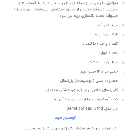
نبولایزر
یا ریزپاش وسیله‌ای برای رساندن دارو به قسمت‌های
مختلف دستگاه تنفس از طریق استنشاق می‌باشند این دستگاه
میتواند باعث پاکسازی ریه نیز شود
برند جنریک
فرم مورد مایع
تعداد واحد ۱.۰۰ تعداد
تعداد موارد ۱
نوع پوست خشک
حجم مورد ۱۲ میلی لیتر
محدوده سنی (توضیحات) بزرگسال
کاربردهای خاص برای قرمزی، خشکی محصول
کشور/منطقه مبدا ایالات متحده آمریکا
نام مدل Generic54eau27fnd
توضیح مهم
در صورت خرید محصولات شارژی،
جهت شارژ محصولات