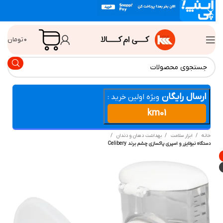
۰
تومان
ارسال رایگان
ویژه اولین خرید :
km01
انه
ابزار سلامت
بهداشت دهان و دندان
تگاه نبولایزر و اسپری پاکسازی چشم برند Celibery