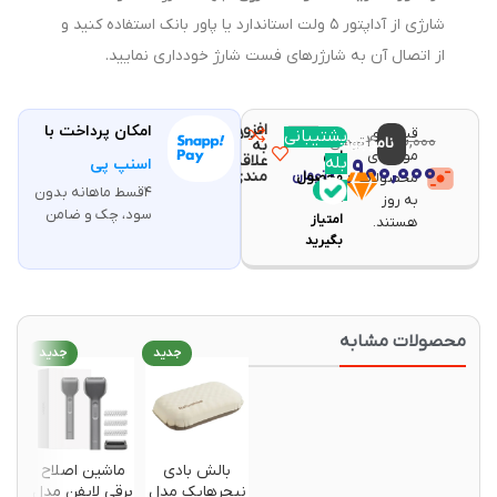
شارژی از آداپتور ۵ ولت استاندارد یا پاور بانک استفاده کنید و
از اتصال آن به شارژرهای فست شارژ خودداری نمایید.
افزودن
امکان پرداخت با
قیمت و
مقایسه
پشتیبانی
با خرید
۴,۳۷۰,۰۰۰
ناموجود
تومان
به
موجودی
این
علاقه
بله
۳,۹۰۰,۰۰۰
اسنپ پی
تومان
مندی
محصولات
محصول
۴قسط ماهانه بدون
۷۸
به روز
سود، چک و ضامن
امتیاز
هستند.
بگیرید
حصولات مشابه
جدید
جدید
جدید
بالش بادی
ماشین اصلاح
ماشین 
نیچرهایک مدل
برقی لایفن مدل
شارژی 