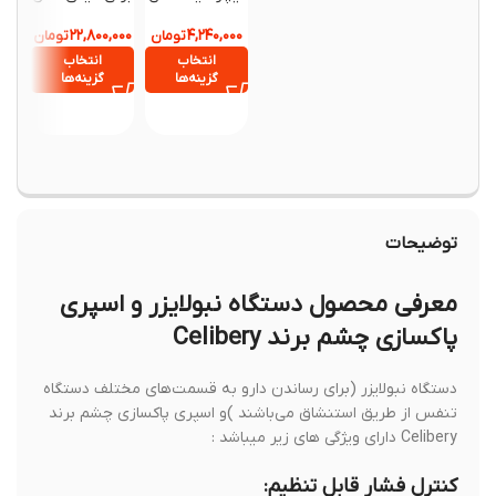
CNK2300DZ02
Laifen T1 Pro
مدل 
,۹۸۰,۰۰۰
۲۲,۸۰۰,۰۰۰
۴,۲۴۰,۰۰۰
4
تومان
تک تیغه
تومان
ro
انتخاب
انتخاب
انتخ
گزینه‌ها
گزینه‌ها
گزینه
توضیحات
معرفی محصول دستگاه نبولایزر و اسپری
پاکسازی چشم برند Celibery
دستگاه نبولایزر (برای رساندن دارو به قسمت‌های مختلف دستگاه
تنفس از طریق استنشاق می‌باشند )و اسپری پاکسازی چشم برند
Celibery دارای ویژگی های زیر میباشد :
کنترل فشار قابل تنظیم: