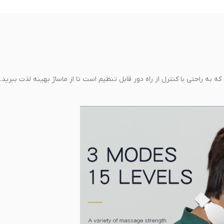
ت ماساژ و ۱۵ سطح شدت انتخاب کنید که به راحتی با کنترل از راه دور قابل تنظیم است تا از ماساژ بهینه لذت بب