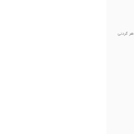
ار الاستیک و الکترودهای متحرک ۳۶۰ درجه، کاملاً با هر گردنی