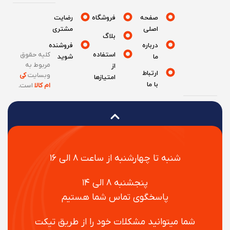
صفحه
فروشگاه
رضایت
اصلی
مشتری
بلاگ
درباره
فروشنده
استفاده
کلیه حقوق
ما
شوید
مربوط به
از
ارتباط
وبسایت
کی
امتیازها
با ما
ام کالا
است
.
شنبه تا چهارشنبه از ساعت ۸ الی ۱۶
پنجشنبه ۸ الی ۱۴
پاسخگوی تماس شما هستیم
شما میتوانید مشکلات خود را از طریق تیکت