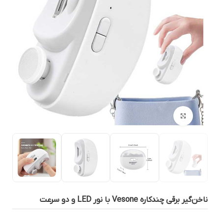
بزرگنمایی تصویر
خن‌گیر برقی چندکاره Vesone با نور LED و دو سرعت