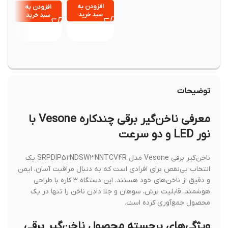
Support
دارو قا
,۷۱۰,۰۰۰
افزودن به
افزودن به
Posture
سبد خرید
سبد خرید
افزود
Corrector
سبد خ
توضیحات
معرفی ناخن‌گیر برقی چندکاره Vesone با
نور LED و دو سرعت
ناخن‌گیر برقی Vesone مدل SRPDIP52NDSW3NNTCV4R یک
انتخاب بی‌نقص برای افرادی است که به دنبال مراقبت آسان، ایمن
و دقیق از ناخن‌های خود هستند. این دستگاه ۳ کاره با طراحی
هوشمند، قابلیت برش، سوهان و جلا دادن ناخن را تنها در یک
محصول جمع‌آوری کرده است.
ویژگی‌های برجسته محصول ناخن‌گیر برقی