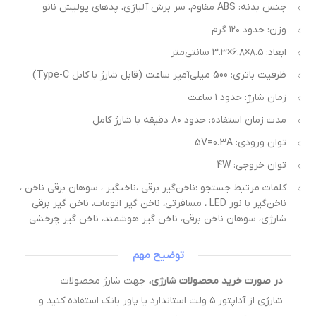
جنس بدنه: ABS مقاوم، سر برش آلیاژی، پدهای پولیش نانو
وزن: حدود ۱۲۰ گرم
ابعاد: ۸.۵×۶.۸×۳.۳ سانتی‌متر
ظرفیت باتری: 500 میلی‌آمپر ساعت (قابل شارژ با کابل Type-C)
زمان شارژ: حدود ۱ ساعت
مدت زمان استفاده: حدود ۸۰ دقیقه با شارژ کامل
توان ورودی: 5V=0.3A
توان خروجی: 4W
کلمات مرتبط جستجو :ناخن‌گیر برقی ،ناخنگیر ، سوهان برقی ناخن ،
ناخن‌گیر با نور LED ، مسافرتی، ناخن گیر اتومات، ناخن گیر برقی
شارژی، سوهان ناخن برقی، ناخن گیر هوشمند، ناخن گیر چرخشی
توضیح مهم
در صورت خرید محصولات شارژی،
جهت شارژ محصولات
شارژی از آداپتور ۵ ولت استاندارد یا پاور بانک استفاده کنید و