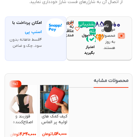
از اتصال آن به شارژرهای فست شارژ خودداری نمایید.
افزودن
۲,۸۵۰,۰۰۰
امکان پرداخت با
قیمت و
مقایسه
پشتیبانی
با خرید
ناموجود
تومان
به
موجودی
این
علاقه
بله
اسنپ پی
مندی
محصولات
محصول
۴قسط ماهانه بدون
۵۷
به روز
سود، چک و ضامن
امتیاز
هستند.
بگیرید
حصولات مشابه
جدید
-۱۰%
کیف کمک های
قوزبند و
جعب
اولیه پر الماس
اصلاح‌کننده
نگهدارن
وضعیت بدن
هفتگی با
Jingba مدل
یادآور 
۱,۵۴۰,۰۰۰
تومان
۴,۳۴۰,۰۰۰
تومان
,۹۰۰,۰۰۰