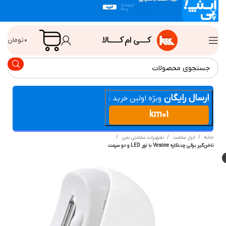
۰
تومان
ارسال رایگان
ویژه اولین خرید :
km01
انه
ابزار سلامت
تجهیزات سلامتی بدن
ن‌گیر برقی چندکاره Vesone با نور LED و دو سرعت