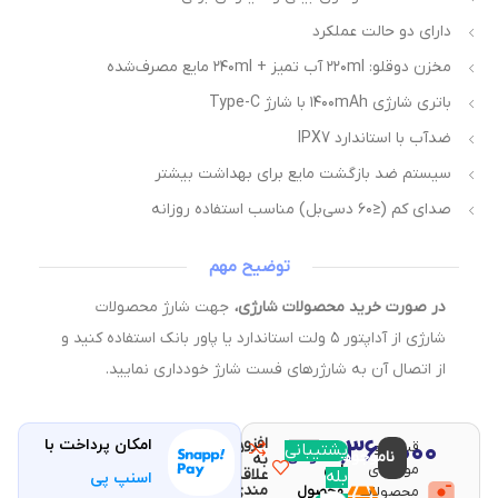
دارای دو حالت عملکرد
مخزن دوقلو: ۲۲۰ml آب تمیز + ۲۴۰ml مایع مصرف‌شده
باتری شارژی ۱۴۰۰mAh با شارژ Type-C
ضدآب با استاندارد IPX7
سیستم ضد بازگشت مایع برای بهداشت بیشتر
صدای کم (≤۶۰ دسی‌بل) مناسب استفاده روزانه
توضیح مهم
در صورت خرید محصولات شارژی،
جهت شارژ محصولات
شارژی از آداپتور ۵ ولت استاندارد یا پاور بانک استفاده کنید و
از اتصال آن به شارژرهای فست شارژ خودداری نمایید.
افزودن
۸,۳۶۰,۰۰۰
امکان پرداخت با
قیمت و
مقایسه
پشتیبانی
با خرید
ناموجود
تومان
به
موجودی
این
علاقه
بله
اسنپ پی
مندی
محصولات
محصول