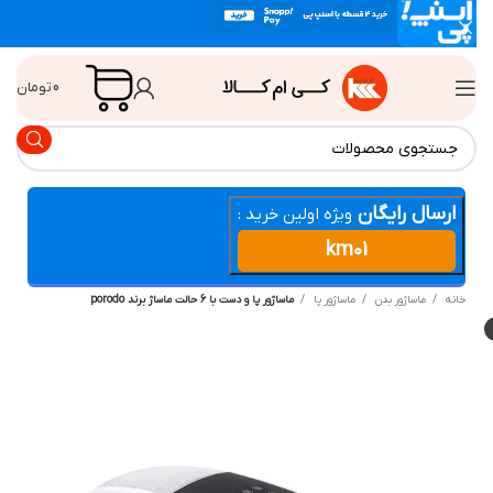
0
تومان
ارسال رایگان
ویژه اولین خرید :
km01
انه
ماساژور بدن
ماساژور پا
ماساژور پا و دست با 6 حالت ماساژ برند porodo