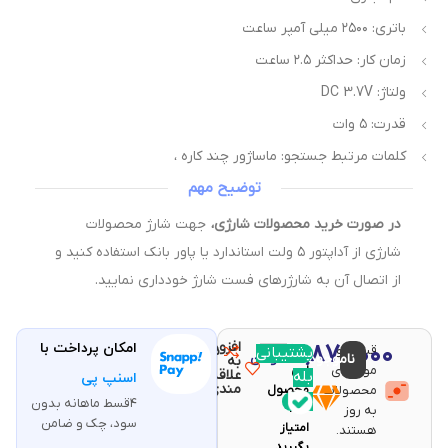
باتری: ۲۵۰۰ میلی آمپر ساعت
زمان کار: حداکثر ۲.۵ ساعت
ولتاژ: DC 3.7V
قدرت: ۵ وات
کلمات مرتبط جستجو: ماساژور چند کاره ،
توضیح مهم
در صورت خرید محصولات شارژی،
جهت شارژ محصولات
شارژی از آداپتور ۵ ولت استاندارد یا پاور بانک استفاده کنید و
از اتصال آن به شارژرهای فست شارژ خودداری نمایید.
افزودن
۱۳,۸۷۰,۰۰۰
امکان پرداخت با
قیمت و
مقایسه
پشتیبانی
با خرید
ناموجود
تومان
به
موجودی
این
علاقه
بله
اسنپ پی
مندی
محصولات
محصول
۴قسط ماهانه بدون
۲۷۷
به روز
سود، چک و ضامن
امتیاز
هستند.
بگیرید