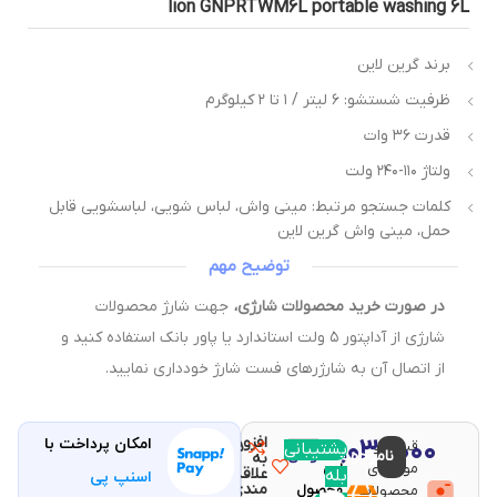
lion GNPRTWM6L portable washing 6
برند گرین لاین
ظرفیت شستشو: ۶ لیتر / ۱ تا ۲ کیلوگرم
قدرت ۳۶ وات
ولتاژ ۱۱۰-۲۴۰ ولت
کلمات جستجو مرتبط: مینی واش، لباس شویی، لباسشویی قابل
حمل، مینی واش گرین لاین
توضیح مهم
در صورت خرید محصولات شارژی،
جهت شارژ محصولات
شارژی از آداپتور ۵ ولت استاندارد یا پاور بانک استفاده کنید و
از اتصال آن به شارژرهای فست شارژ خودداری نمایید.
افزودن
۷,۰۳۰,۰۰۰
امکان پرداخت با
قیمت و
مقایسه
پشتیبانی
با خرید
ناموجود
تومان
به
موجودی
این
علاقه
بله
اسنپ پی
مندی
محصولات
محصول