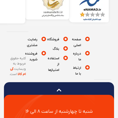
صفحه
فروشگاه
رضایت
اصلی
مشتری
بلاگ
درباره
فروشنده
استفاده
کلیه حقوق
ما
شوید
مربوط به
از
ارتباط
وبسایت
کی
امتیازها
با ما
ام کالا
است
.
شنبه تا چهارشنبه از ساعت ۸ الی ۱۶