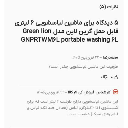
نظرات (۵)
۵ دیدگاه برای
ماشین لباسشویی 6 لیتری
قابل حمل گرین لاین مدل Green lion
GNPRTWM6L portable washing 6L
محمدرضا
–
۲۲ فروردین ۱۴۰۵
ظرفیت این ماشین لباسشویی چقدر است؟
۰
۰
کارشناس فروش کی ام کالا
–
۲۳ فروردین ۱۴۰۵
این ماشین لباسشویی دارای ظرفیت ۶ لیتر است که برای
شستشوی ۱ تا ۲ کیلوگرم لباس (معادل چند تکه لباس یا
لباس‌های سبک) مناسب است.