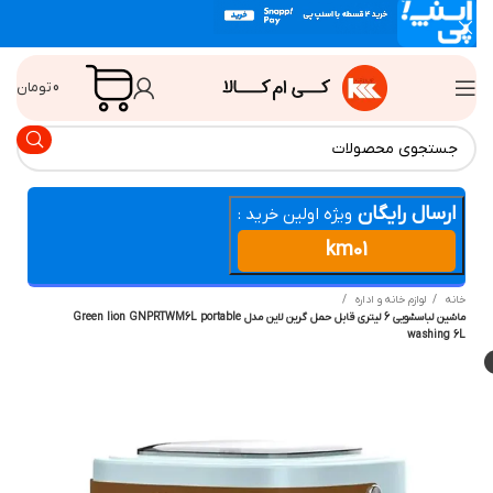
0
تومان
ارسال رایگان
ویژه اولین خرید :
km01
انه
لوازم خانه و اداره
ماشین لباسشویی 6 لیتری قابل حمل گرین لاین مدل Green lion GNPRTWM6L portable
washing 6