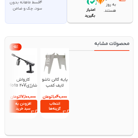
۴قسط ماهانه بدون
۱۴۰
به روز
سود، چک و ضامن
امتیاز
هستند.
بگیرید
حصولات مشابه
-۵%
پایه گالن تاشو
کارواش
کاور د
لایف کمپ
شارژیHoto 20V
کاغذی گ
Pressure
۱۷,۱۰۰,۰۰۰
۱,۰۴۰,۰۰۰
تومان
Washer pro
تومان
۱۹۰,۰۰۰
۱۸۰,۰۰۰
انتخاب
افزودن به
گزینه‌ها
سبد خرید
انتخ
گزینه