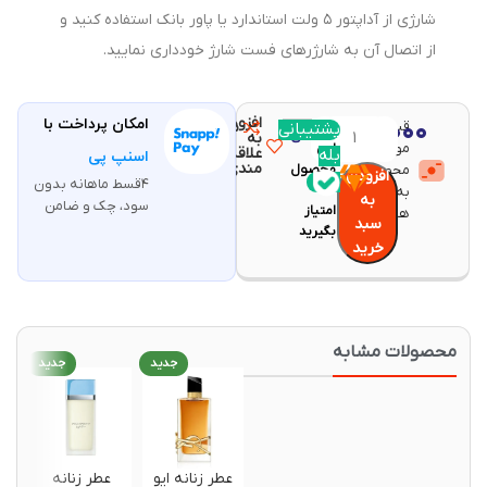
شارژی از آداپتور ۵ ولت استاندارد یا پاور بانک استفاده کنید و
از اتصال آن به شارژرهای فست شارژ خودداری نمایید.
افزودن
۸,۱۴۰,۰۰۰
امکان پرداخت با
قیمت و
مقایسه
پشتیبانی
با خرید
تومان
به
موجودی
این
علاقه
بله
اسنپ پی
مندی
محصولات
محصول
افزودن
۴قسط ماهانه بدون
۱۶۲
به روز
به
سود، چک و ضامن
امتیاز
هستند.
سبد
بگیرید
خرید
حصولات مشابه
جدید
جدید
جدید
عطر زنانه ایو
عطر زنانه
عطر زنا