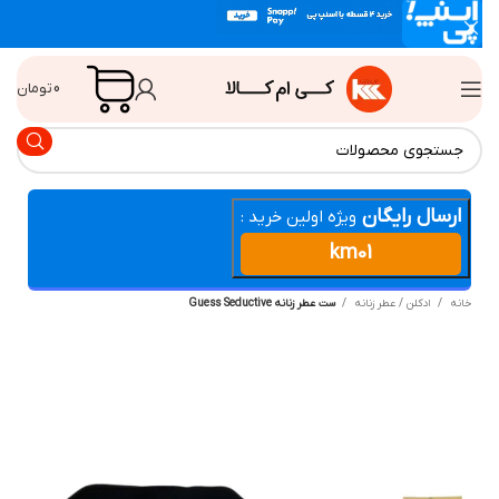
0
تومان
ارسال رایگان
ویژه اولین خرید :
km01
انه
ادکلن / عطر زنانه
ست عطر زنانه Guess Seductive