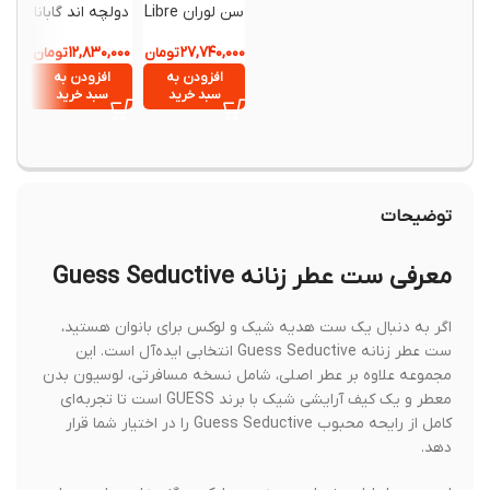
سن لوران Libre
دولچه اند گابانا
um Le
Light Blue Eau
Intense Eau
,۹۴۰,۰۰۰
۱۲,۸۳۰,۰۰۰
۲۷,۷۴۰,۰۰۰
de Parfum
تومان
de Toilette
تومان
حجم 90
حجم 100
90 میلی‌لیتر
افزودن به
افزودن به
افزود
میلی‌لیتر
میلی‌لیتر
سبد خرید
سبد خرید
سبد خ
توضیحات
معرفی ست عطر زنانه Guess Seductive
اگر به دنبال یک ست هدیه شیک و لوکس برای بانوان هستید،
ست عطر زنانه Guess Seductive انتخابی ایده‌آل است. این
مجموعه علاوه بر عطر اصلی، شامل نسخه مسافرتی، لوسیون بدن
معطر و یک کیف آرایشی شیک با برند GUESS است تا تجربه‌ای
کامل از رایحه محبوب Guess Seductive را در اختیار شما قرار
دهد.