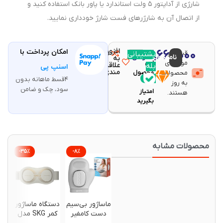
شارژی از آداپتور ۵ ولت استاندارد یا پاور بانک استفاده کنید و
از اتصال آن به شارژرهای فست شارژ خودداری نمایید.
افزودن
۲,۶۶۰,۰۰۰
امکان پرداخت با
قیمت و
مقایسه
پشتیبانی
با خرید
ناموجود
تومان
به
موجودی
این
علاقه
بله
اسنپ پی
مندی
محصولات
محصول
۴قسط ماهانه بدون
۵۳
به روز
سود، چک و ضامن
امتیاز
هستند.
بگیرید
حصولات مشابه
-۳۵%
-۸%
-۱%
ماساژور بی‌سیم
دستگاه ماساژور
تفنگ م
دست کامفیر
کمر SKG مدل
جمع‌شو 