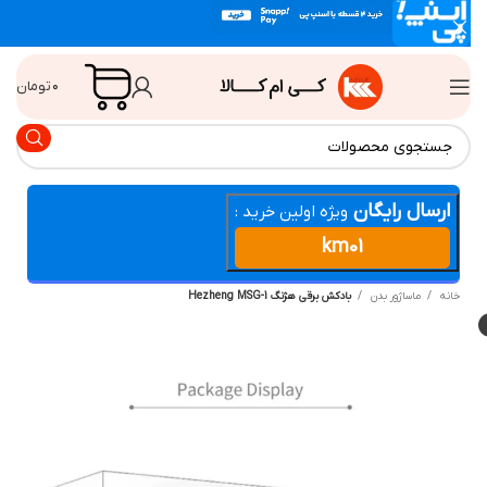
۰
تومان
ارسال رایگان
ویژه اولین خرید :
km01
انه
ماساژور بدن
بادکش برقی هژنگ Hezheng MSG-1