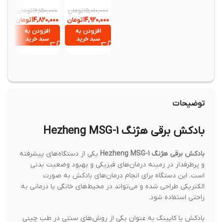
مدل Comfier
K5
حمل 
4403 با
ini
تومان
تومان
۱۶,۱۵۰,۰۰۰
۱۵,۰۱۰,۰۰۰
گرمایش و
۱۴,۸۲۰,۰۰۰
۱۴,۹۲۰,۰۰۰
تومان
تومان
۳,۳۰۰,۰۰۰
ماساژ فشاری
,۶۳۰,۰۰۰
افزودن به
افزودن به
سبد خرید
سبد خرید
افزود
سبد خ
توضیحات
بادکش برقی هژنگ Hezheng MSG-1
بادکش برقی هژنگ Hezheng MSG-1
یکی از دستگاه‌های پیشرفته
و پرطرفدار در زمینه درمان‌های فیزیکی و بهبود وضعیت بدنی
است. این دستگاه برای انجام درمان‌های بادکش به صورت
الکتریکی طراحی شده و می‌تواند در محیط‌های خانگی یا درمانی به
راحتی استفاده شود.
بادکش یا کاپینگ به عنوان یکی از روش‌های سنتی در طب چینی