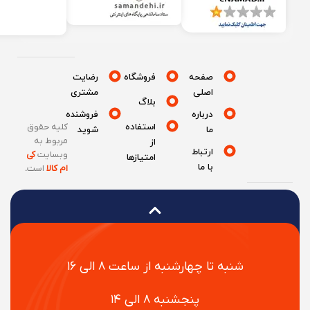
صفحه
فروشگاه
رضایت
اصلی
مشتری
بلاگ
درباره
فروشنده
استفاده
کلیه حقوق
ما
شوید
مربوط به
از
ارتباط
وبسایت
کی
امتیازها
با ما
ام کالا
است
.
شنبه تا چهارشنبه از ساعت ۸ الی ۱۶
پنجشنبه ۸ الی ۱۴