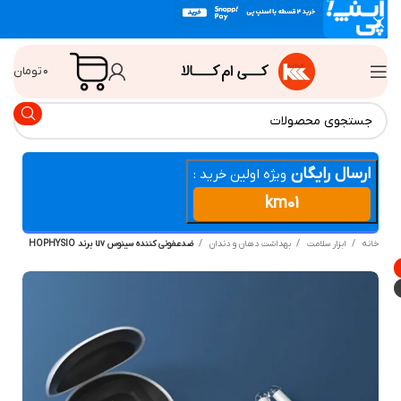
۰
تومان
ارسال رایگان
ویژه اولین خرید :
km01
انه
ابزار سلامت
بهداشت دهان و دندان
ضدعفونی کننده سینوس uv برند HOPHYSIO