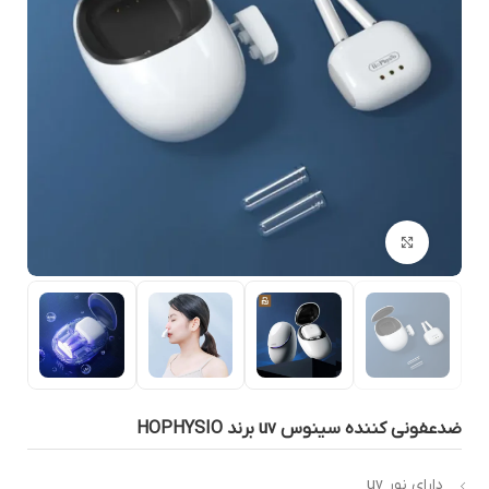
بزرگنمایی تصویر
دعفونی کننده سینوس uv برند HOPHYSIO
دارای نور uv