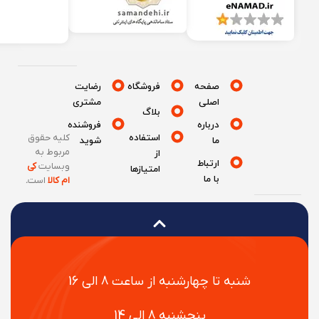
صفحه
فروشگاه
رضایت
اصلی
مشتری
بلاگ
درباره
فروشنده
استفاده
کلیه حقوق
ما
شوید
مربوط به
از
ارتباط
وبسایت
کی
امتیازها
با ما
ام کالا
است
.
شنبه تا چهارشنبه از ساعت 8 الی 16
پنجشنبه 8 الی 14