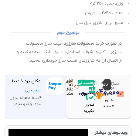
وزن: حدود ۲۵۰ گرم
ابعاد: ۱۰×۴×۴ سانتی‌متر
منبع انرژی: باتری قابل شارژ
توضیح مهم
در صورت خرید محصولات شارژی،
جهت شارژ محصولات
شارژی از آداپتور ۵ ولت استاندارد یا پاور بانک استفاده کنید و
از اتصال آن به شارژرهای فست شارژ خودداری نمایید.
افزودن
امکان پرداخت با
قیمت و
مقایسه
پشتیبانی
با خرید
3,420,000
ناموجود
تومان
به
موجودی
این
علاقه
بله
3,040,000
اسنپ پی
تومان
مندی
محصولات
محصول
4قسط ماهانه بدون
60
به روز
سود، چک و ضامن
امتیاز
هستند.
بگیرید
یدیوهای بیشتر