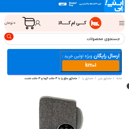
۰
تومان
ارسال رایگان
ویژه اولین خرید :
km01
انه
ماساژور بدن
ماساژور پا
ماساژور ساق پا با ۳ حالت گرما و ۳ حالت شدت