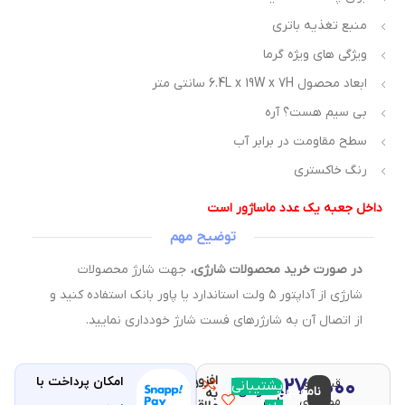
منبع تغذیه باتری
ویژگی های ویژه گرما
ابعاد محصول 6.4L x 19W x 7H سانتی متر
بی سیم هست؟ آره
سطح مقاومت در برابر آب
رنگ خاکستری
اخل جعبه یک عدد ماساژور است
توضیح مهم
در صورت خرید محصولات شارژی،
جهت شارژ محصولات
شارژی از آداپتور ۵ ولت استاندارد یا پاور بانک استفاده کنید و
از اتصال آن به شارژرهای فست شارژ خودداری نمایید.
افزودن
۶,۲۷۰,۰۰۰
امکان پرداخت با
قیمت و
مقایسه
پشتیبانی
با خرید
ناموجود
تومان
به
موجودی
این