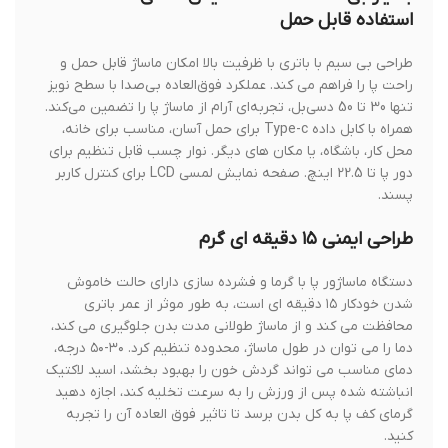
استفاده قابل حمل
طراحی بی سیم با باتری با ظرفیت بالا امکان ماساژ قابل حمل و
راحت پا را فراهم می کند. عملکرد فوق‌العاده بی‌صدا با سطح نویز
تنها 30 تا 50 دسی‌بل، تجربه‌ای آرام از ماساژ پا را تضمین می‌کند.
همراه با کابل داده Type-c برای حمل آسان، مناسب برای خانه،
محل کار، باشگاه، یا مکان های دیگر. نوار چسب قابل تنظیم برای
دور پا تا 22.5 اینچ. صفحه نمایش لمسی LCD برای کنترل کاربر
پسند.
طراحی ایمنی ۱۵ دقیقه ای گرم
دستگاه ماساژور پا با گرما و فشرده سازی دارای حالت خاموش
شدن خودکار ۱۵ دقیقه ای است، به طور موثر از عمر باتری
محافظت می کند و از ماساژ طولانی مدت بدن جلوگیری می کند،
دما را می توان در طول ماساژ، محدوده تنظیم کرد. ۳۰-۵۰ درجه،
دمای مناسب می تواند گردش خون را بهبود بخشد، اسید لاکتیک
انباشته شده پس از ورزش را به سرعت تخلیه کند، اجازه دهید
گرمای کف پا به کل بدن برسد تا تاثیر فوق العاده آن را تجربه
کنید.