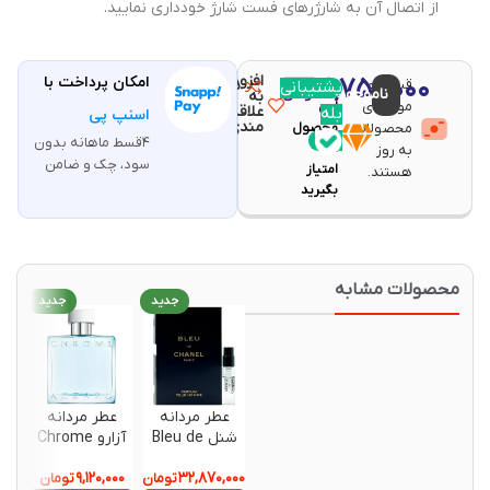
از اتصال آن به شارژرهای فست شارژ خودداری نمایید.
افزودن
۴,۷۵۰,۰۰۰
امکان پرداخت با
قیمت و
مقایسه
پشتیبانی
با خرید
ناموجود
تومان
به
موجودی
این
علاقه
بله
اسنپ پی
مندی
محصولات
محصول
۴قسط ماهانه بدون
۹۵
به روز
سود، چک و ضامن
امتیاز
هستند.
بگیرید
حصولات مشابه
جدید
جدید
جدید
عطر مردانه
عطر مردانه
ست هدی
شنل Bleu de
آزارو Chrome
مردانه
Chanel
Eau de
ر
۹,۷۶۰,۰۰۰
۹,۱۲۰,۰۰۰
۳۲,۸۷۰,۰۰۰
Parfum حجم
تومان
تومان
Toilette حجم
 Parfum