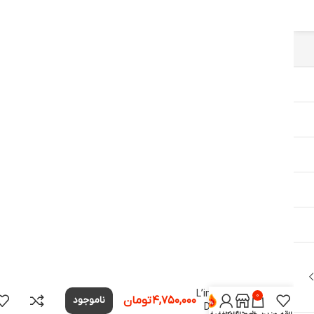
ادکلن ال
اینتنس د
بلو گلد
لیبل
L’intense
0
۴,۷۵۰,۰۰۰
تومان
ناموجود
De Blue