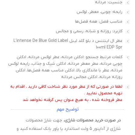
جنسیت: مردانه
رایحه: چوبی، معطر، لوکس
مناسب فصل: همه فصل‌ها
کاربرد: روزانه و شبانه، رسمی و مجالس
عطر ال اینتنس د بلو گلد لیبل L’intense De Blue Gold Label
100ml EDP Spr
کلمات مرتبط جستجو :ادکلن مردانه، عطر لوکس مردانه، ادکلن
چوبی مردانه، عطر معطر مردانه، ادکلن شیک و جذاب، رایحه لوکس
مردانه، عطر با ماندگاری بالا، ادکلن مناسب همه فصل‌ها، ادکلن
روزانه مردانه، ادکلن مجالس مردانه
لطفا در صورتی که از عطر مورد نظر شناخت کافی دارید ، اقدام به
تهیه محصول نمایید .
عطر فروخته شده ، به هیچ عنوان پس گرفته نخواهد شد
توضیح مهم
در صورت خرید محصولات شارژی،
جهت شارژ محصولات
شارژی از آداپتور ۵ ولت استاندارد یا پاور بانک استفاده کنید و