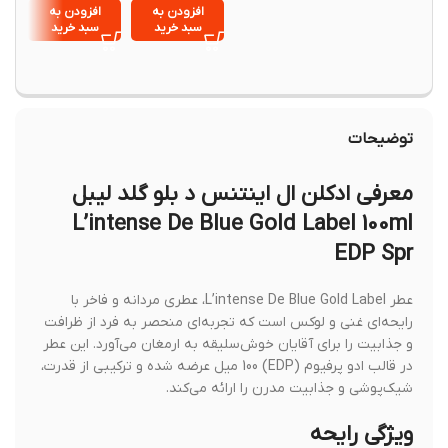
100 میلی‌لیتر
100 میلی‌لیتر
nse 3
افزودن به
افزودن به
افزود
Gift Set
سبد خرید
سبد خرید
سبد خ
توضیحات
معرفی ادکلن ال اینتنس د بلو گلد لیبل
L’intense De Blue Gold Label 100ml
EDP Spr
عطر L’intense De Blue Gold Label، عطری مردانه و فاخر با
رایحه‌ای غنی و لوکس است که تجربه‌ای منحصر به فرد از ظرافت
و جذابیت را برای آقایان خوش‌سلیقه به ارمغان می‌آورد. این عطر
در قالب ادو پرفیوم (EDP) 100 میل عرضه شده و ترکیبی از قدرت،
شیک‌پوشی و جذابیت مدرن را ارائه می‌کند.
ویژگی رایحه