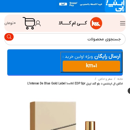
0
تومان
ارسال رایگان
ویژه اولین خرید :
km01
انه
عطر و ادکلن
لن ال اینتنس د بلو گلد لیبل L’intense De Blue Gold Label 100ml EDP Spr