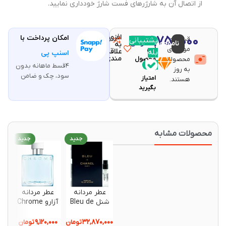
از اتصال آن به شارژرهای فست شارژ خودداری نمایید.
افزودن
۴,۷۵۰,۰۰۰
امکان پرداخت با
قیمت و
مقایسه
پشتیبانی
با خرید
ناموجود
تومان
به
موجودی
این
علاقه
بله
اسنپ پی
مندی
محصولات
محصول
۴قسط ماهانه بدون
۹۵
به روز
سود، چک و ضامن
امتیاز
هستند.
بگیرید
حصولات مشابه
جدید
جدید
جدید
عطر مردانه
عطر مردانه
ست هدی
شنل Bleu de
آزارو Chrome
مردانه
Chanel
Eau de
ر
Parfum حجم
Toilette حجم
 Parfum
۹,۷۶۰,۰۰۰
۹,۱۲۰,۰۰۰
۳۲,۸۷۰,۰۰۰
تومان
تومان