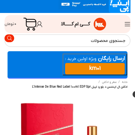
۰
تومان
ارسال رایگان
ویژه اولین خرید :
km01
انه
عطر و ادکلن
لن ال اینتنس د بلو رد لیبل L’intense De Blue Red Label 100ml EDP Spr