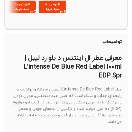
100 میلی‌لیتر
100 میلی‌لیتر
nse 3
افزودن به
افزودن به
افزود
Gift Set
سبد خرید
سبد خرید
سبد خ
توضیحات
معرفی عطر ال اینتنس د بلو رد لیبل |
L’intense De Blue Red Label 100ml
EDP Spr
عطر L’intense De Blue Red Label، عطری مردانه و پرقدرت با
رایحه‌ای جذاب و شیک است که حس اعتمادبه‌نفس، مدرن بودن
و مردانگی را به خوبی منتقل می‌کند. این عطر در قالب ادو پرفیوم
(EDP) 100 میل عرضه شده و ترکیبی از نت‌های چوبی و معطر،
تجربه‌ای ماندگار و بی‌نظیر از ظرافت و شخصیت مردانه را ارائه
می‌دهد.