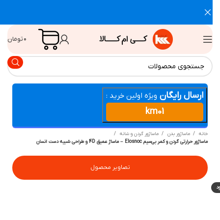
۰
تومان
ارسال رایگان
ویژه اولین خرید :
km01
انه
ماساژور بدن
ماساژور گردن و شانه
اژور حرارتی گردن و کمر بی‌سیم Elosnoc – ماساژ عمیق 4D و طراحی شبیه دست انسان
تصاویر محصول