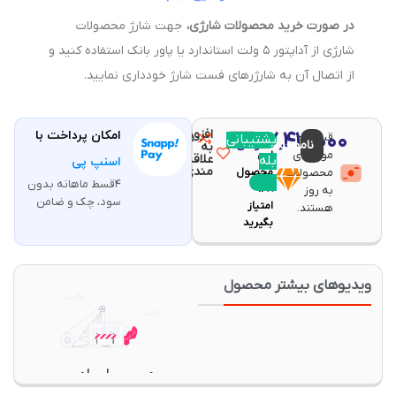
در صورت خرید محصولات شارژی،
جهت شارژ محصولات
شارژی از آداپتور ۵ ولت استاندارد یا پاور بانک استفاده کنید و
از اتصال آن به شارژرهای فست شارژ خودداری نمایید.
افزودن
۷,۴۱۰,۰۰۰
امکان پرداخت با
قیمت و
مقایسه
پشتیبانی
با خرید
ناموجود
تومان
به
موجودی
این
علاقه
بله
اسنپ پی
مندی
محصولات
محصول
۴قسط ماهانه بدون
۱۴۸
به روز
سود، چک و ضامن
امتیاز
هستند.
بگیرید
یدیوهای بیشتر محصول