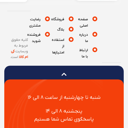
صفحه
فروشگاه
رضایت
اصلی
مشتری
بلاگ
درباره
فروشنده
استفاده
کلیه حقوق
ما
شوید
مربوط به
از
ارتباط
وبسایت
کی
امتیازها
با ما
ام کالا
است
.
شنبه تا چهارشنبه از ساعت ۸ الی ۱۶
پنجشنبه ۸ الی ۱۴
پاسخگوی تماس شما هستیم