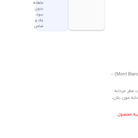
ماهانه
بدون
سود،
چک و
ضامن
ست عطر هدیه مردانه مون بلان لجند بلو (Mont Blanc Legend Blue Gift Set) –
 عطر مردانه
انه مون بلان،
تهیه محصول