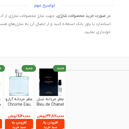
توضیح مهم
در صورت خرید محصولات شارژی،
استاندارد یا پاور بانک استفاده کنید و از اتصال آن به شارژرهای فس
خودداری نمایید.
جدید
جدید
ج
عطر مردانه شنل
عطر مردانه آزارو
س
Bleu de Chanel
Chrome Eau
م
Parfum حجم
de Toilette
100 میلی‌لیتر
حجم 100
۰
۹,۱۲۰,۰۰۰
۳۲,۸۷۰,۰۰۰
تومان
تومان
میلی‌لیتر
افزودن به
افزودن به
t
سبد خرید
سبد خرید