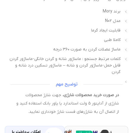
برند Mory
مدل N02
قابلیت ایجاد گرما
کاملا طبی
ماساژ عضلات گردن به صورت ۳۶۰ درجه
کلمات مرتبط جستجو : ماساژور شانه و گردن خانگی-ماساژور گردن
قابل حمل-ماساژور گردن و شانه – ماساژور تسکین درد شانه و
گردن
توضیح مهم
در صورت خرید محصولات شارژی،
جهت شارژ محصولات
شارژی از آداپتور ۵ ولت استاندارد یا پاور بانک استفاده کنید و
از اتصال آن به شارژرهای فست شارژ خودداری نمایید.
افزودن
امکان پرداخت با
قیمت و
مقایسه
با خرید