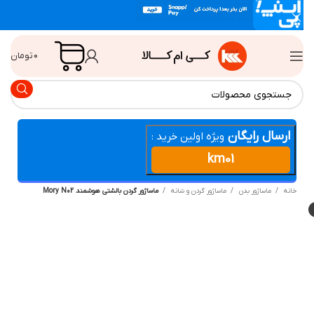
۰
تومان
ارسال رایگان
ویژه اولین خرید :
km01
انه
ماساژور بدن
ماساژور گردن و شانه
ماساژور گردن بالشتی هوشمند Mory N02