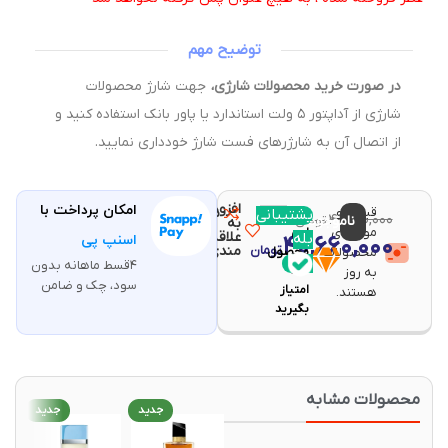
توضیح مهم
در صورت خرید محصولات شارژی،
جهت شارژ محصولات
شارژی از آداپتور ۵ ولت استاندارد یا پاور بانک استفاده کنید و
از اتصال آن به شارژرهای فست شارژ خودداری نمایید.
افزودن
امکان پرداخت با
قیمت و
مقایسه
پشتیبانی
با خرید
۴۱,۴۲۰,۰۰۰
ناموجود
تومان
به
موجودی
این
علاقه
بله
۴۰,۶۶۰,۰۰۰
اسنپ پی
تومان
مندی
محصولات
محصول
۴قسط ماهانه بدون
۸۱۳
به روز
سود، چک و ضامن
امتیاز
هستند.
بگیرید
حصولات مشابه
جدید
جدید
جدید