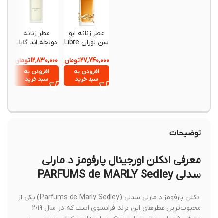
عطر زنانه ایو
عطر زنانه
عطر زنا
سن لوران Libre
دولچه اند گابانا
um Le
Light Blue Eau
Intense Eau
,۹۴۰,۰۰۰
۱۲,۸۳۰,۰۰۰
۲۷,۷۴۰,۰۰۰
de Parfum
تومان
de Toilette
تومان
حجم 90
حجم 100
90 میلی‌لیتر
افزودن به
افزودن به
افزود
میلی‌لیتر
میلی‌لیتر
سبد خرید
سبد خرید
سبد خ
توضیحات
معرفی ادکلن اورجینال پارفومز د مارلی
سدلی PARFUMS de MARLY Sedley
ادکلن پارفومز د مارلی سدلی (Parfums de Marly Sedley) یکی از
محبوب‌ترین عطرهای این برند فرانسوی است که در سال ۲۰۱۹