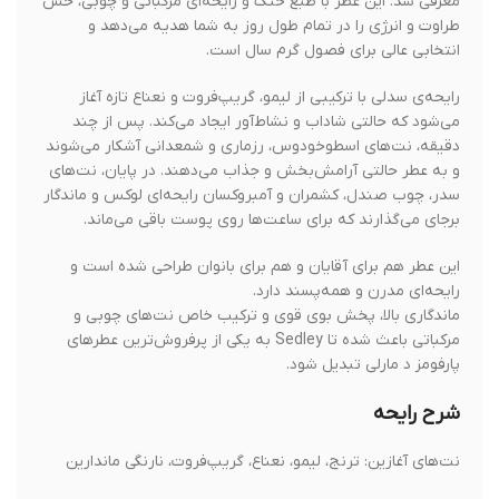
معرفی شد. این عطر با طبع خنک و رایحه‌ای مرکباتی و چوبی، حس
طراوت و انرژی را در تمام طول روز به شما هدیه می‌دهد و
انتخابی عالی برای فصول گرم سال است.
رایحه‌ی سدلی با ترکیبی از لیمو، گریپ‌فروت و نعناع تازه آغاز
می‌شود که حالتی شاداب و نشاط‌آور ایجاد می‌کند. پس از چند
دقیقه، نت‌های اسطوخودوس، رزماری و شمعدانی آشکار می‌شوند
و به عطر حالتی آرامش‌بخش و جذاب می‌دهند. در پایان، نت‌های
سدر، چوب صندل، کشمران و آمبروکسان رایحه‌ای لوکس و ماندگار
برجای می‌گذارند که برای ساعت‌ها روی پوست باقی می‌ماند.
این عطر هم برای آقایان و هم برای بانوان طراحی شده است و
رایحه‌ای مدرن و همه‌پسند دارد.
ماندگاری بالا، پخش بوی قوی و ترکیب خاص نت‌های چوبی و
مرکباتی باعث شده تا Sedley به یکی از پرفروش‌ترین عطرهای
پارفومز د مارلی تبدیل شود.
شرح رایحه
نت‌های آغازین: ترنج، لیمو، نعناع، گریپ‌فروت، نارنگی ماندارین