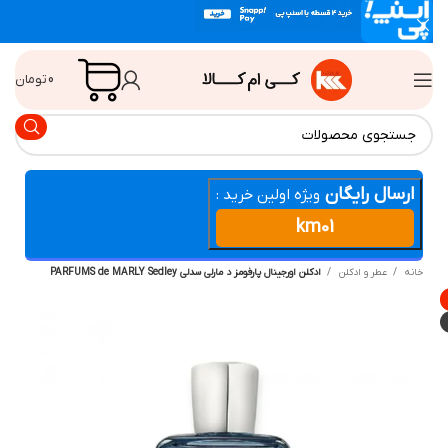
0
تومان
ارسال رایگان
ویژه اولین خرید :
km01
انه
عطر و ادکلن
ادکلن اورجینال پارفومز د مارلی سدلی PARFUMS de MARLY Sedley