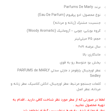
برند: Parfums De Marly
نوع محصول: ادو پرفیوم (Eau De Parfum)
جنسیت: مشترک (زنانه و مردانه)
گروه بویایی: چوبی – آروماتیک (Woody Aromatic)
حجم: ۱۲۵ میلی‌لیتر
سال عرضه: ۲۰۱۹
ماندگاری: بالا
پخش بو: متوسط رو به قوی
عطر اورجینال پارفومز د مارلی سدلی PARFUMS de MARLY
Sedley
کلمات جستجو مرتبط: عطر اورجینال، ادکلن کلاسیک، عطر زنانه و
مردانه، عطر اصل
طفا در صورتی که از عطر مورد نظر شناخت کافی دارید ، اقدام به
هیه محصول نمایید .
طر فروخته شده ، به هیچ عنوان پس گرفته نخواهد شد