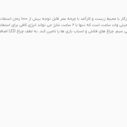
باتری سلولی لیتیوم یونی شارژی USB-C Powerology یک واحد انرژی سازگار با محیط زیست و کارآمد با
است. 4 باتری AA دارای ظرفیت فوق العاده 2000 میلی آمپر ساعت، 3000 میلی وات ساعت است که تنها با 2 ساعت شارژ می تواند انرژی
های الکترونیکی متوسط ​​از جمله دوربین های دیجیتال، م