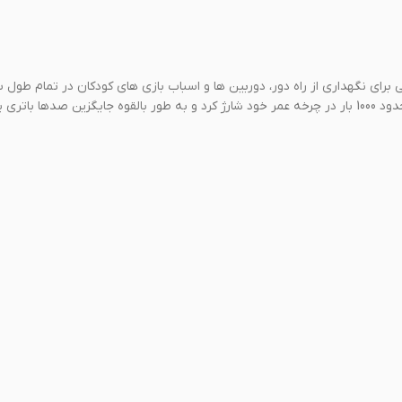
USB AA AA Powerol یک بسته خانگی عالی برای نگهداری از راه دور، دوربین ها و اسباب بازی های کودکان در تمام 
قبل شارژ شده و آماده استفاده مستقیم از بسته است و می توان آن را حدود 1000 بار در چرخه عمر خود شارژ کرد و به طور بالقوه جایگزین 