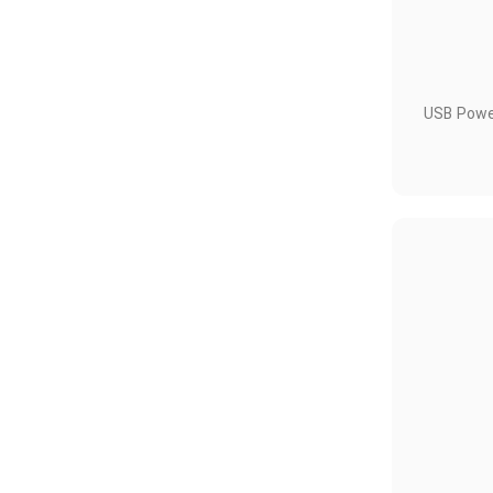
رد. زمان شارژ کمتر، چرخه عمر طولانی مدت، این چیزی است که باتری قابل شارژ USB Powerology