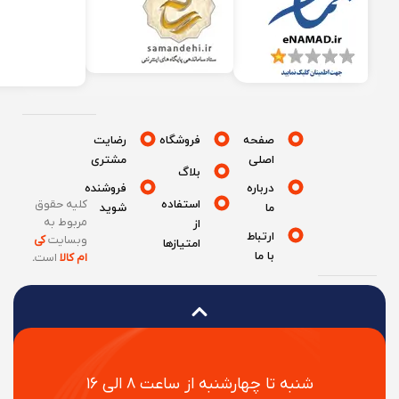
صفحه
فروشگاه
رضایت
اصلی
مشتری
بلاگ
درباره
فروشنده
استفاده
کلیه حقوق
ما
شوید
مربوط به
از
ارتباط
وبسایت
کی
امتیازها
با ما
ام کالا
است
.
شنبه تا چهارشنبه از ساعت ۸ الی ۱۶