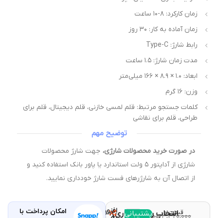
زمان کارکرد: ۸-۱۰ ساعت
زمان آماده به کار: ۳۰ روز
رابط شارژ: Type-C
مدت زمان شارژ: ۱.۵ ساعت
ابعاد: ۱.۰ × ۸.۹ × ۱۶۶ میلی‌متر
وزن: ۱۶ گرم
کلمات جستجو مرتبط: قلم لمسی خازنی، قلم دیجیتال، قلم برای
طراحی، قلم برای نقاشی
توضیح مهم
در صورت خرید محصولات شارژی،
جهت شارژ محصولات
شارژی از آداپتور ۵ ولت استاندارد یا پاور بانک استفاده کنید و
از اتصال آن به شارژرهای فست شارژ خودداری نمایید.
افزودن
امکان پرداخت با
قیمت و
مقایسه
پشتیبانی
انتخاب رنگ (اجباری)
با خرید
۳,۴۲۰,۰۰۰
تومان
به