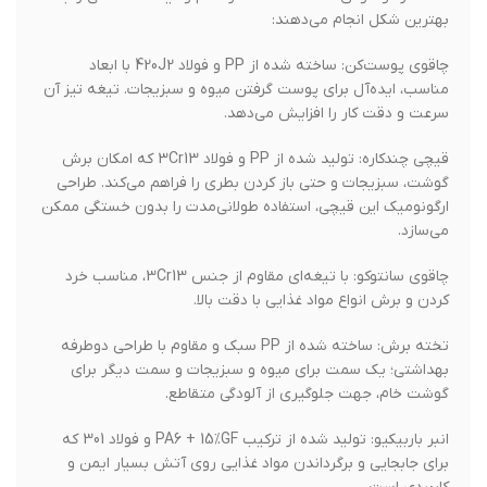
بهترین شکل انجام می‌دهند:
چاقوی پوست‌کن: ساخته شده از PP و فولاد 420J2 با ابعاد
مناسب، ایده‌آل برای پوست گرفتن میوه و سبزیجات. تیغه تیز آن
سرعت و دقت کار را افزایش می‌دهد.
قیچی چندکاره: تولید شده از PP و فولاد 3Cr13 که امکان برش
گوشت، سبزیجات و حتی باز کردن بطری را فراهم می‌کند. طراحی
ارگونومیک این قیچی، استفاده طولانی‌مدت را بدون خستگی ممکن
می‌سازد.
چاقوی سانتوکو: با تیغه‌ای مقاوم از جنس 3Cr13، مناسب خرد
کردن و برش انواع مواد غذایی با دقت بالا.
تخته برش: ساخته شده از PP سبک و مقاوم با طراحی دوطرفه
بهداشتی؛ یک سمت برای میوه و سبزیجات و سمت دیگر برای
گوشت خام، جهت جلوگیری از آلودگی متقاطع.
انبر باربیکیو: تولید شده از ترکیب PA6 + 15%GF و فولاد 301 که
برای جابجایی و برگرداندن مواد غذایی روی آتش بسیار ایمن و