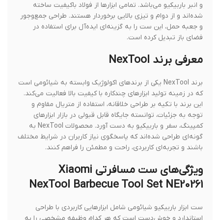
و انبر باربیکیو می‌باشد. تمامی ابزارها از فولاد باکیفیت ساخته
شده‌اند و از دوام و تیزی بالایی برخوردار هستند. طراحی جمع‌وجور
و جعبه حمل، این ست را به گزینه‌ای ایده‌آل برای استفاده در
فضای باز تبدیل کرده است.
معرفی برند NexTool
برند NexTool یکی از برندهای اکولوژیک وابسته به شیائومی است
که در زمینه تولید ابزارهای چندکاره با کیفیت بالا فعالیت می‌کند.
این برند با تکیه بر طراحی خلاقانه، استفاده از متریال مقاوم و
توجه به جزئیات، توانسته جایگاه قابل قبولی در بازار ابزارهای
کمپینگ، سفر و باربیکیو به دست آورد. محصولات NexTool به
گونه‌ای طراحی شده‌اند که پاسخگوی نیاز کاربران در شرایط مختلف
باشند و تجربه‌ای کاربردی، راحت و مطمئن را فراهم کنند.
ویژگی‌های ست مسافرتی Xiaomi
NexTool Barbecue Tool Set NE20261
ست ابزار باربیکیو شیائومی شامل ابزارهایی کاربردی با طراحی
استاندارد و خوش‌دست است که هر کدام وظیفه مشخصی را به