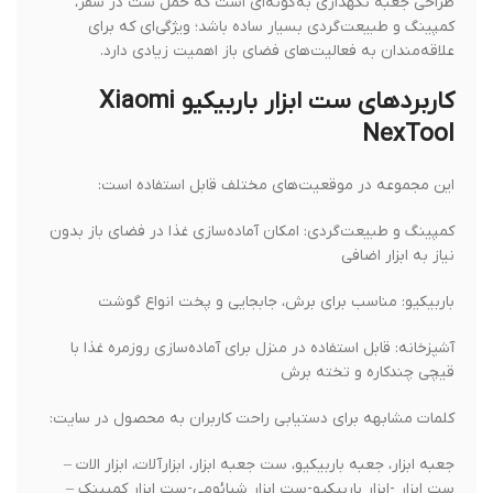
طراحی جعبه نگهداری به‌گونه‌ای است که حمل ست در سفر،
کمپینگ و طبیعت‌گردی بسیار ساده باشد؛ ویژگی‌ای که برای
علاقه‌مندان به فعالیت‌های فضای باز اهمیت زیادی دارد.
کاربردهای ست ابزار باربیکیو Xiaomi
NexTool
این مجموعه در موقعیت‌های مختلف قابل استفاده است:
کمپینگ و طبیعت‌گردی: امکان آماده‌سازی غذا در فضای باز بدون
نیاز به ابزار اضافی
باربیکیو: مناسب برای برش، جابجایی و پخت انواع گوشت
آشپزخانه: قابل استفاده در منزل برای آماده‌سازی روزمره غذا با
قیچی چندکاره و تخته برش
کلمات مشابهه برای دستیابی راحت کاربران به محصول در سایت:
جعبه ابزار، جعبه باربیکیو، ست جعبه ابزار، ابزارآلات، ابزار الات –
ست ابزار -ابزار باربیکیو-ست ابزار شیائومی-ست ابزار کمپینک –