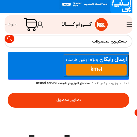
۰
تومان
ارسال رایگان
ویژه اولین خرید :
km01
انه
لوازم و ابزار کمپینگ
ست ابزار آشپزی در طبیعت nextool ne20261
تصاویر محصول