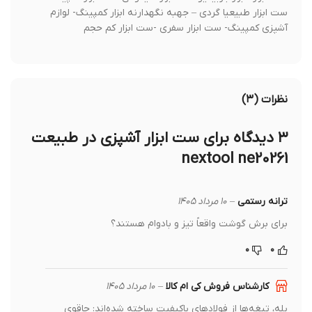
ست ابزار طبیعیا گردی – جهبه نگهدارنه ابزار کمپینگ- لوازم
آشپزی کمپینگ- ست ابزار سفری -ست ابزار کم حجم
نظرات (۳)
۳ دیدگاه برای
ست ابزار آشپزی در طبیعت
nextool ne20261
ترانه رستمی
–
۱۰ مرداد ۱۴۰۵
برای برش گوشت واقعاً تیز و بادوام هستند؟
۰
۰
کارشناس فروش کی ام کالا
–
۱۰ مرداد ۱۴۰۵
بله، تیغه‌ها از فولادهای باکیفیت ساخته شده‌اند: چاقوی