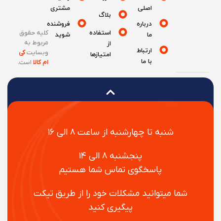
اصلی
مشتری
بلاگ
درباره
فروشنده
استفاده
کلیه حقوق
ما
شوید
مربوط به
از
ارتباط
وبسایت
کی
امتیازها
با ما
ام کالا
است
.
شنبه تا چهارشنبه از ساعت ۸ الی ۱۶
پنجشنبه ۸ الی ۱۴
پاسخگوی تماس شما هستیم
شما میتوانید مشکلات خود را از طریق تیکت
پیگیری کنید