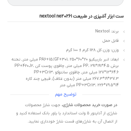
ت ابزار آشپزی در طبیعت nextool ne20261
برند: Nextool
قابل حمل
وزن: وزن کل ۱۱۲۸ گرم ± ۱۰۰ گرم
ابعاد: انبر باربیکیو PA6+15%GF+301، 250*60*20 میلی‌ متر, تخته
برش PP، 291*191*4.5 میلی‌ متر, چاقوی پوست ‌کن PP+420J2،
127*12*64.6 میلی‌ متر, چاقوی سانتوکو PP+3Cr13،
267.3*19*37.3 میلی ‌متر (بدون غلاف), قیچی چند کاره
PP+3Cr13، 226*79.5*14 میلی‌ متر
توضیح مهم
در صورت خرید محصولات شارژی،
جهت شارژ محصولات
شارژی از آداپتور ۵ ولت استاندارد یا پاور بانک استفاده کنید و
از اتصال آن به شارژرهای فست شارژ خودداری نمایید.