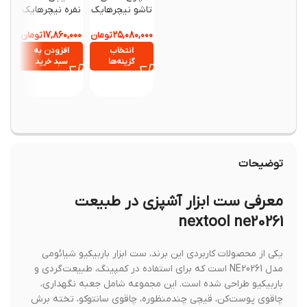
تاشو نیچرهایک
نفره نیچرهایک
شارژی 
مدل
مدل
مد
۰,۶۴۰,۰۰۰
۱۷,۸۶۰,۰۰۰
۲۵,۰۸۰,۰۰۰
CNK2350JJ012
تومان
CNK2300ZP03
تومان
-1 ADV
اورجینال
9 اورجینال
lectric
انتخاب
افزودن به
افزود
driver
گزینه‌ها
سبد خرید
سبد خ
et
توضیحات
معرفی ست ابزار آشپزی در طبیعت
nextool ne20261
یکی از محصولات کاربردی این برند، ست ابزار باربیکیو شیائومی
مدل NE20261 است که برای استفاده در کمپینگ، طبیعت‌گردی و
باربیکیو طراحی شده است. این مجموعه شامل جعبه نگهداری،
چاقوی پوست‌کن، قیچی چندمنظوره، چاقوی سانتوکو، تخته برش