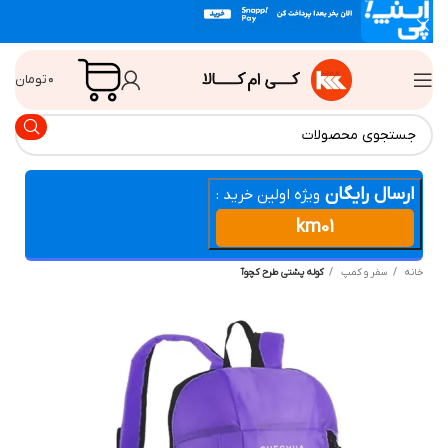
۰
تومان
ارسال رایگان
ویژه اولین خرید :
km01
انه
سفر و کمپ
کوله پشتی طرح کچوآ