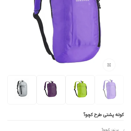
بزرگنمایی تصویر
وله پشتی طرح کچوآ
برند: کچوآ