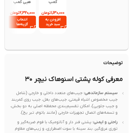
کمپ
هپی کمپ
ها
2436-2
,۲۷۰,۰۰۰
۲,۳۲۰,۰۰۰
۱,۱۳۰,۰۰۰
تومان
تومان
افزودن به
انتخاب
افزود
سبد خرید
گزینه‌ها
سبد خ
توضیحات
معرفی کوله پشتی اسنوهاک نیچر ۳۰
سیستم سازماندهی:
جیب‌های متعدد داخلی و خارجی (شامل
جیب مخصوص اشیاء قیمتی، جیب‌های بغل، جیب روی کمربند
و جیب جلویی)، امکان تقسیم‌بندی محفظه اصلی به دو بخش،
و تسمه‌های اتصال تجهیزات خارجی (مانند باتوم، تبر یخ).
راحتی و ایمنی:
پشتی فنر دار و آناتومیک با فوم ضربه‌گیر و
توری عرق‌گیر، بند سینه با سوت اضطراری، و زیپ‌های مقاوم