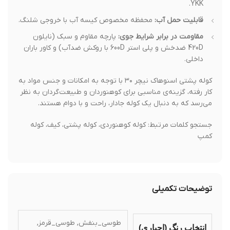
YKK.
قابلیت حمل آب:
محفظه مخصوص کیسه آب با خروجی شلنگ.
مقاومت در برابر شرایط جوی:
پارچه مقاوم و سبک (نایلون
420D ضدخش و پلی استر 600D با روکش ضدآب) و کاور باران
داخلی.
کوله پشتی اسنوهاک نیچر ۳۰ با توجه به امکانات و جنس مواد به
کار رفته، گزینه‌ی مناسبی برای کوهنوردان و طبیعت‌گردان به نظر
می‌رسد که به دنبال یک کوله جادار، راحت و با دوام هستند.
جستجو کلمات مرتبط: کوله کوهنوردی، کوله پشتی، کیف، کوله
کمپ
توضیحات تکمیلی
طوسی_بنفش, طوسی_قرمز,
انتخاب رنگ (اجباری)