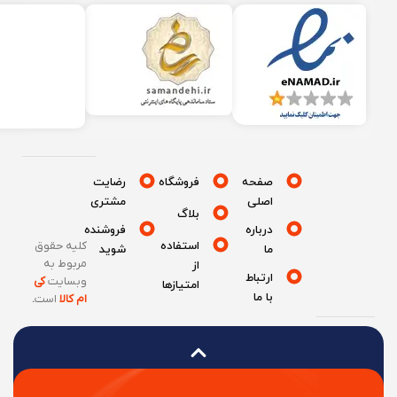
صفحه
فروشگاه
رضایت
اصلی
مشتری
بلاگ
درباره
فروشنده
استفاده
کلیه حقوق
ما
شوید
مربوط به
از
ارتباط
وبسایت
کی
امتیازها
با ما
ام کالا
است
.