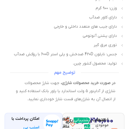
وزن: ۹۰۰ گرم
دارای کاور ضدآب
دارای جیب های متعدد داخلی و خارجی
دارای پشتی آنوتومی
توری عرق گیر
جنس: نایلون 420D ضدخش و پلی استر 600D با روکش ضدآب
تولید: محصول کشور چین.
توضیح مهم
در صورت خرید محصولات شارژی،
جهت شارژ محصولات
شارژی از آداپتور ۵ ولت استاندارد یا پاور بانک استفاده کنید و
از اتصال آن به شارژرهای فست شارژ خودداری نمایید.
افزودن
۶,۲۷۰,۰۰۰
امکان پرداخت با
قیمت و
مقایسه
پشتیبانی
انتخاب رنگ (اجباری)
با خرید
تومان
به
موجودی
این
علاقه
بله
اسنپ پی