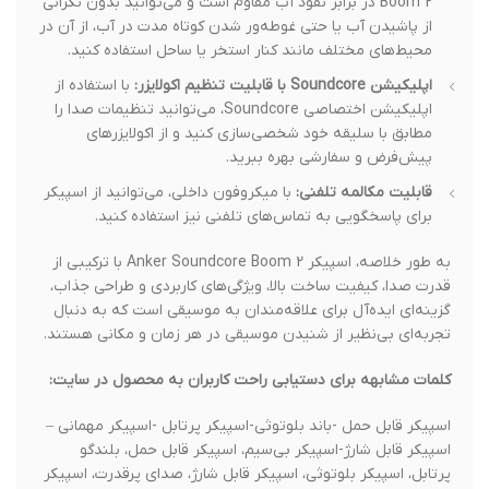
Boom 2 در برابر نفوذ آب مقاوم است و می‌توانید بدون نگرانی
از پاشیدن آب یا حتی غوطه‌ور شدن کوتاه مدت در آب، از آن در
محیط‌های مختلف مانند کنار استخر یا ساحل استفاده کنید.
اپلیکیشن Soundcore با قابلیت تنظیم اکولایزر:
با استفاده از
اپلیکیشن اختصاصی Soundcore، می‌توانید تنظیمات صدا را
مطابق با سلیقه خود شخصی‌سازی کنید و از اکولایزرهای
پیش‌فرض و سفارشی بهره ببرید.
قابلیت مکالمه تلفنی:
با میکروفون داخلی، می‌توانید از اسپیکر
برای پاسخگویی به تماس‌های تلفنی نیز استفاده کنید.
به طور خلاصه، اسپیکر Anker Soundcore Boom 2 با ترکیبی از
قدرت صدا، کیفیت ساخت بالا، ویژگی‌های کاربردی و طراحی جذاب،
گزینه‌ای ایده‌آل برای علاقه‌مندان به موسیقی است که به دنبال
تجربه‌ای بی‌نظیر از شنیدن موسیقی در هر زمان و مکانی هستند.
کلمات مشابهه برای دستیابی راحت کاربران به محصول در سایت:
اسپیکر قابل حمل -باند بلوتوثی-اسپیکر پرتابل -اسپیکر مهمانی –
اسپیکر قابل شارژ-اسپیکر بی‌سیم، اسپیکر قابل حمل، بلندگو
پرتابل، اسپیکر بلوتوثی، اسپیکر قابل شارژ، صدای پرقدرت، اسپیکر