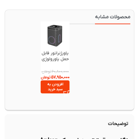
حصولات مشابه
-۵%
پاورژنراتور قابل
حمل پاورولوژی
مدل
PPBCHA37 با
تومان
۶۰,۸۰۰,۰۰۰
اسپیکر Hi-Fi
۵۷,۹۵۰,۰۰۰
تومان
یکپارچه
افزودن به
سبد خرید
توضیحات