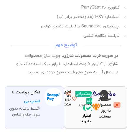
فناوری PartyCast 2.0
استاندارد IPX7 (مقاومت در برابر آب)
اپلیکیشن Soundcore با قابلیت تنظیم اکولایزر
قابلیت مکالمه تلفنی
توضیح مهم
در صورت خرید محصولات شارژی،
جهت شارژ محصولات
شارژی از آداپتور ۵ ولت استاندارد یا پاور بانک استفاده کنید و
از اتصال آن به شارژرهای فست شارژ خودداری نمایید.
افزودن
۷,۵۰۰,۰۰۰
امکان پرداخت با
قیمت و
مقایسه
پشتیبانی
با خرید
ناموجود
تومان
به
موجودی
این
علاقه
بله
اسنپ پی
مندی
محصولات
محصول
۴قسط ماهانه بدون
۱۵۰
به روز
سود، چک و ضامن
امتیاز
هستند.
بگیرید