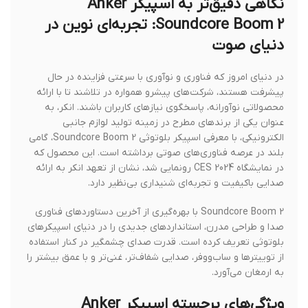
نگاهی دقیق‌تر به اسپیکر Anker
Soundcore Boom 2: تجربه‌ای نوین در
دنیای صوت
در دنیای امروز که فناوری و نوآوری با سرعتی فزاینده در حال
پیشرفت هستند، شرکت‌های پیشرو همواره در تلاشند تا با ارائه
محصولاتی نوآورانه، پاسخگوی نیازهای کاربران باشند. انکر، به
عنوان یکی از برندهای مطرح در زمینه تولید لوازم جانبی
الکترونیکی، با معرفی اسپیکر بلوتوثی Soundcore Boom 2، گامی
بلند در عرصه فناوری‌های صوتی برداشته است. این محصول که
در نمایشگاه CES 2024 رونمایی شد، نشان از تعهد انکر به ارائه
صدایی باکیفیت و تجربه‌ای شنیداری بی‌نظیر دارد.
Soundcore Boom 2 با بهره‌گیری از آخرین دستاوردهای فناوری
صدا و طراحی مدرن، استانداردهای جدیدی را در دنیای اسپیکرهای
بلوتوثی تعریف کرده است. قدرت صدای چشمگیر در کنار استفاده
از توییترها و ساب‌ووفر، صدایی شفاف‌تر، غنی‌تر و با عمق بیشتر را
به ارمغان می‌آورد.
ویژگی‌های برجسته اسپیکر Anker