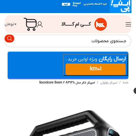
0
تومان
ارسال رایگان
ویژه اولین خرید :
km01
انه
اسپيكر بلوتوثی
اسپیکر انکر مدل Soundcore Boom 2 A3138