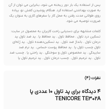
پس از استفاده یک بار دور ریخته می شود، بنابراین می توان از آن
به صورت بهداشتی استفاده کرد. هنگام پوشیدن کفش نو، پیاده
روی طولانی مدت، رفتن به محل کار یا سفرهای کاری به عنوان یک
ضرورت توصیه می شود.
کلمات مشابهه برای دستیابی راحت کاربران به محصول در سایت:
تسکین درد تاول . محافظ تاول . پد محافظ پا . پد ضد تاول پد
درمان تاول . بانداژ ضد تاول . پد تسکین‌دهنده تاول . پد ژله‌ای
تاول چسب تاول پا . پد محافظ پوست حساس . پد نرم ضد
ساییدگی . پد مخصوص تاول و سوختگی . پد راحتی پا . چسب ضد
تاول . پد ترمیم تاول . چسب درمان تاول . پد ترمیم تاول پا
نظرات (۴)
۴ دیدگاه برای
پد تاول 10 عددی پا
TENICORE TE302A