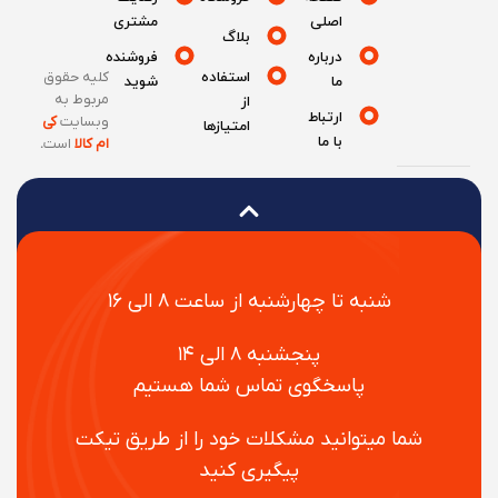
اصلی
مشتری
بلاگ
درباره
فروشنده
استفاده
کلیه حقوق
ما
شوید
مربوط به
از
ارتباط
وبسایت
کی
امتیازها
با ما
ام کالا
است
.
شنبه تا چهارشنبه از ساعت ۸ الی ۱۶
پنجشنبه ۸ الی ۱۴
پاسخگوی تماس شما هستیم
شما میتوانید مشکلات خود را از طریق تیکت
پیگیری کنید