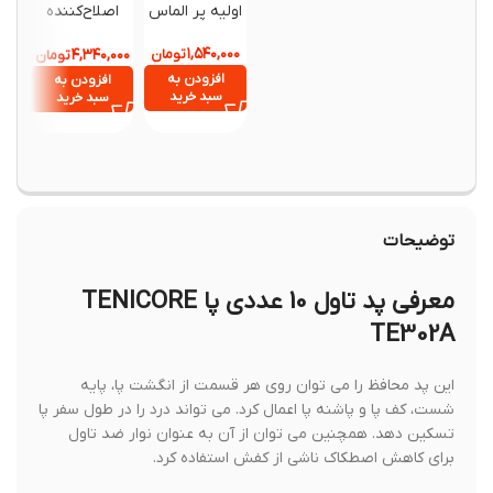
اولیه پر الماس
اصلاح‌کننده
نگهدارن
وضعیت بدن
هفتگی با
Jingba مدل
یادآور 
۱,۵۴۰,۰۰۰
تومان
۴,۳۴۰,۰۰۰
تومان
,۹۰۰,۰۰۰
Support
دارو قا
,۷۱۰,۰۰۰
افزودن به
افزودن به
Posture
سبد خرید
سبد خرید
افزود
Corrector
سبد خ
توضیحات
معرفی پد تاول 10 عددی پا TENICORE
TE302A
این پد محافظ را می توان روی هر قسمت از انگشت پا، پایه
شست، کف پا و پاشنه پا اعمال کرد. می تواند درد را در طول سفر پا
تسکین دهد. همچنین می توان از آن به عنوان نوار ضد تاول
برای کاهش اصطکاک ناشی از کفش استفاده کرد.