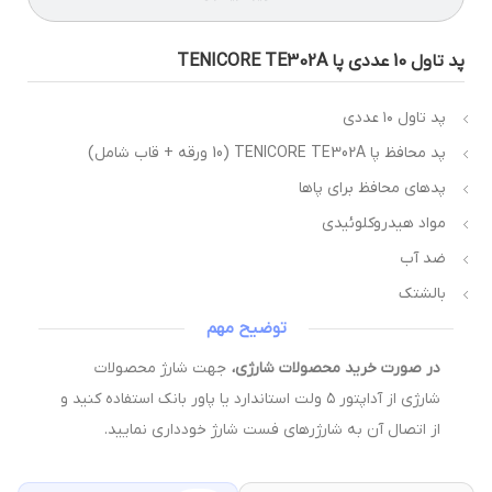
تاول 10 عددی پا TENICORE TE302A
پد تاول ۱۰ عددی
پد محافظ پا TENICORE TE302A (10 ورقه + قاب شامل)
پدهای محافظ برای پاها
مواد هیدروکلوئیدی
ضد آب
بالشتک
توضیح مهم
در صورت خرید محصولات شارژی،
جهت شارژ محصولات
شارژی از آداپتور ۵ ولت استاندارد یا پاور بانک استفاده کنید و
از اتصال آن به شارژرهای فست شارژ خودداری نمایید.