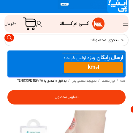
۰
تومان
ارسال رایگان
ویژه اولین خرید :
km01
انه
ابزار سلامت
تجهیزات سلامتی بدن
پد تاول 10 عددی پا TENICORE TE302A
تصاویر محصول