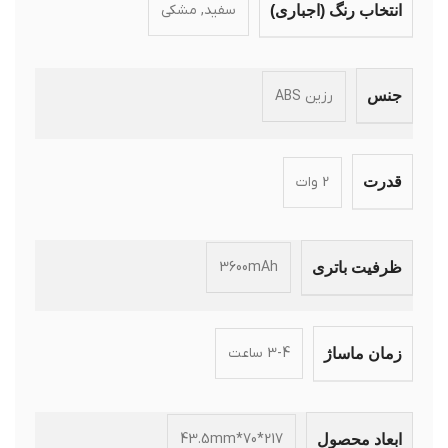
سفید, مشکی
انتخاب رنگ (اجباری)
رزین ABS
جنس
2 وات
قدرت
3600mAh
ظرفیت باتری
3-4 ساعت
زمان ماساژ
217*70*43.5mm
ابعاد محصول