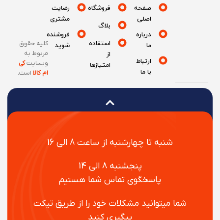
صفحه
فروشگاه
رضایت
اصلی
مشتری
بلاگ
درباره
فروشنده
استفاده
کلیه حقوق
ما
شوید
مربوط به
از
ارتباط
وبسایت
کی
امتیازها
با ما
ام کالا
است
.
شنبه تا چهارشنبه از ساعت 8 الی 16
پنجشنبه 8 الی 14
پاسخگوی تماس شما هستیم
شما میتوانید مشکلات خود را از طریق تیکت
پیگیری کنید