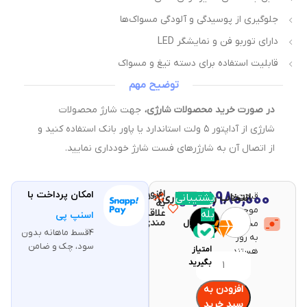
جلوگیری از پوسیدگی و آلودگی مسواک‌ها
دارای توربو فن و نمایشگر LED
قابلیت استفاده برای دسته تیغ و مسواک
توضیح مهم
در صورت خرید محصولات شارژی،
جهت شارژ محصولات
شارژی از آداپتور ۵ ولت استاندارد یا پاور بانک استفاده کنید و
از اتصال آن به شارژرهای فست شارژ خودداری نمایید.
افزودن
7,980,000
امکان پرداخت با
قیمت و
مقایسه
پشتیبانی
انتخاب رنگ (اجباری)
با خرید
تومان
به
موجودی
این
علاقه
بله
اسنپ پی
مندی
محصولات
محصول
4قسط ماهانه بدون
159
به روز
سود، چک و ضامن
امتیاز
هستند.
بگیرید
افزودن به
سبد خرید