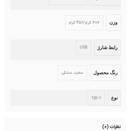
307 گرم/452 گرم
وزن
USB
رابط شارژ
سفید, مشکی
رنگ محصول
typ-c
نوع
نظرات (0)