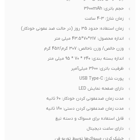
حجم باتری: 3600mAh
زمان شارژ: 3-4 ساعت
زمان استفاده: حدود 35 روز (در حالت ضد عفونی خودکار)
اندازه محصول: 217*70*43.5 میلی متر
وزن خالص/ وزن ناخالص: 307 گرم/452 گرم
اندازه بسته بندی: 240 * 70 * 95 میلی متر
ظرفیت باتری: 3600 میلی‌آمپر
پورت شارژ: USB Type-C
دارای صفحه نمایش LED
مدت زمان ضدعفونی کردن خودکار: 60 ثانیه
مدت زمان ضدعفونی کردن دستی: 180 ثانیه
قابل استفاده برای مسواک و دسته تیغ
دارای ساعت دیجیتال
خشک کردن مسواک‌ها توسط توربو فن