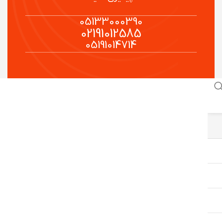
05133000390
02191012585
05191014714