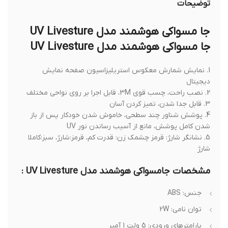
توضیحات
جا مسواکی هوشمند مدل UV Livesture
جا مسواکی هوشمند مدل UV Livesture
1. نمایش شمارش معکوس استریلیزاسیون صفحه نمایش
دیجیتال
2. نصب راحت، چسب قوی 3M، قابل اجرا بر روی نواحی مختلف
3. قابل جدا شدن، تمیز کردن آسان
4. پوشش شناور چند سطحی، خاموش شدن خودکار پس از باز
شدن کامل پوشش، مانع از آسیب رساندن نور UV
5. نشانگر شارژ: قرمز چشمک زن: قدرت کم، قرمز:شارژ، سبز:کاملا
شارژ
مشخصات جامسواکی هوشمند مدل UV Livesture :
جنس: ABS
توان نامی: 2W
پارامترهای ورودی: 5 ولت 1 آمپر