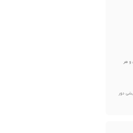
 و هر
یشی دور