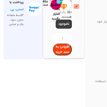
این
محصولات
علاقه
پرداخت با
مندی
محصول
سایت به
اسنپ پی
۴۰
روز
پاک کردن
امتیاز
۴قسط ماهانه
هستند.
بگیرید
بدون سود،
تناسب با نیاز خود
ناموجود
چک و ضامن
افزودن به
سبد خرید
هنگام استفاده